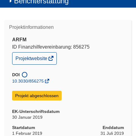
Berichterstattung
Projektinformationen
ARFM
ID Finanzhilfevereinbarung: 856275
(öffnet
Projektwebsite
in
neuem
Fenster)
DOI
10.3030/856275
Projekt abgeschlossen
EK-Unterschriftsdatum
30 Januar 2019
Startdatum
Enddatum
1 Februar 2019
31 Juli 2019