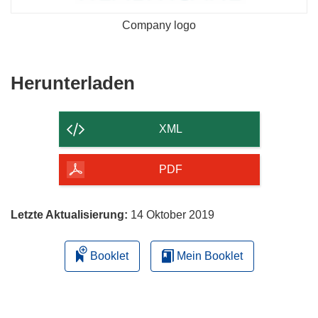
Company logo
Den
Herunterladen
Inhalt
der
XML
Seite
herunterladen
PDF
Letzte Aktualisierung:
14 Oktober 2019
Booklet
Mein Booklet