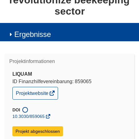
revolutionize beekeeping
sector
Ergebnisse
Projektinformationen
LIQUAM
ID Finanzhilfevereinbarung: 859065
(öffnet
Projektwebsite
in
neuem
Fenster)
DOI
10.3030/859065
Projekt abgeschlossen