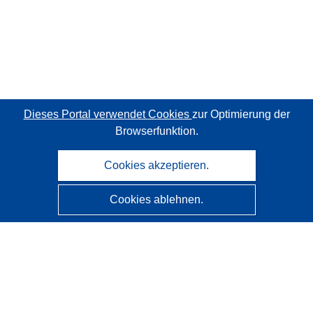
Dieses Portal verwendet Cookies
zur Optimierung der
Browserfunktion.
Cookies akzeptieren.
Cookies ablehnen.
CORDIS - Forschungsergebnisse der EU
Diese Website wird vom
Amt für Veröffentlichungen der
Europäischen Union
verwaltet.
Barrierefreiheit