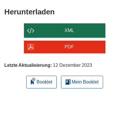
Den
Herunterladen
Inhalt
der
XML
Seite
herunterladen
PDF
Letzte Aktualisierung:
12 Dezember 2023
Booklet
Mein Booklet