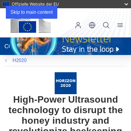
Offizielle Website der EU
Skip to main content
Menu
(öffnet
in
CORDIS
neuem
Fenster)
H2020
High-Power Ultrasound
technology to disrupt the
honey industry and