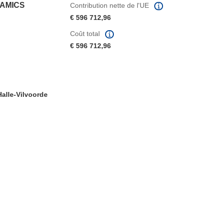
NAMICS
Contribution nette de l'UE
€ 596 712,96
Coût total
€ 596 712,96
Halle-Vilvoorde
fenêtre)
re dans une nouvelle fenêtre)
e nouvelle fenêtre)