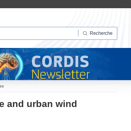
herche
Recherche
ces
re and urban wind