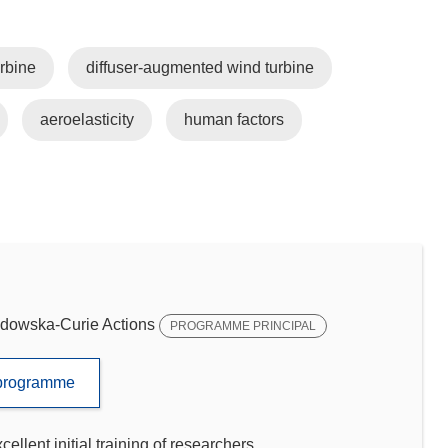
urbine
diffuser-augmented wind turbine
aeroelasticity
human factors
dowska-Curie Actions
PROGRAMME PRINCIPAL
e programme
llent initial training of researchers