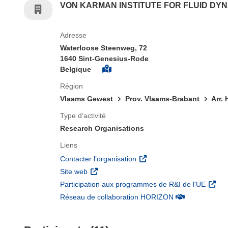
VON KARMAN INSTITUTE FOR FLUID DY
Adresse
Waterloose Steenweg, 72
1640 Sint-Genesius-Rode
Belgique
Région
Vlaams Gewest
Prov. Vlaams-Brabant
Arr. 
Type d’activité
Research Organisations
Liens
(s’ouvre dans une nouvelle 
Contacter l’organisation
(s’ouvre dans une nouvelle fenêtre)
Site web
(s’ouv
Participation aux programmes de R&I de l'UE
(s’ouvre dans un
Réseau de collaboration HORIZON