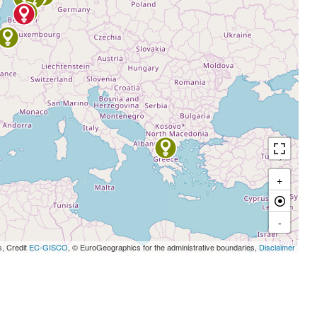
+
-
s, Credit
EC-GISCO
, © EuroGeographics for the administrative boundaries,
Disclaimer