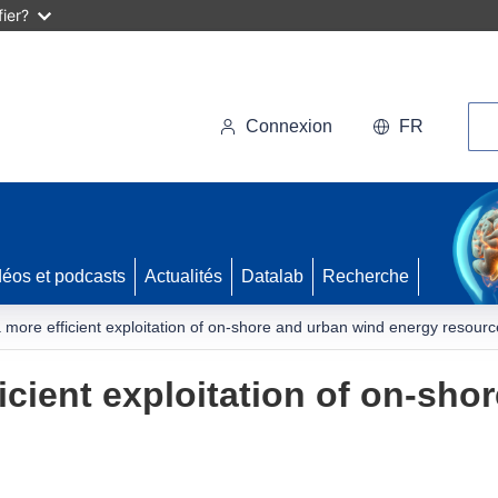
ier?
Rec
Connexion
FR
déos et podcasts
Actualités
Datalab
Recherche
 more efficient exploitation of on-shore and urban wind energy resour
icient exploitation of on-sho