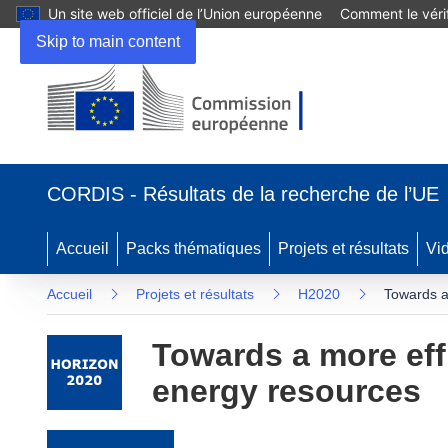
Un site web officiel de l’Union européenne
Comment le vérif
Skip to main content
(s’ouvre dans une nouvelle fenêtre)
CORDIS - Résultats de la recherche de l’UE
Accueil
Packs thématiques
Projets et résultats
Vi
Accueil
Projets et résultats
H2020
Towards a
Towards a more eff
energy resources