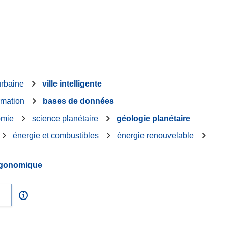
urbaine
ville intelligente
rmation
bases de données
omie
science planétaire
géologie planétaire
énergie et combustibles
énergie renouvelable
rgonomique