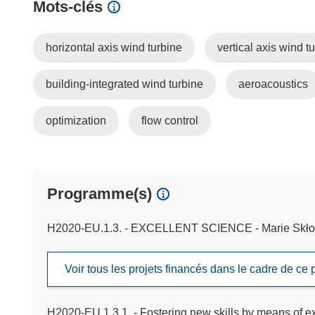
Mots‑clés
horizontal axis wind turbine
vertical axis wind t
building-integrated wind turbine
aeroacoustics
optimization
flow control
Programme(s)
H2020-EU.1.3. - EXCELLENT SCIENCE - Marie Skło
Voir tous les projets financés dans le cadre de c
H2020-EU.1.3.1. - Fostering new skills by means of exce