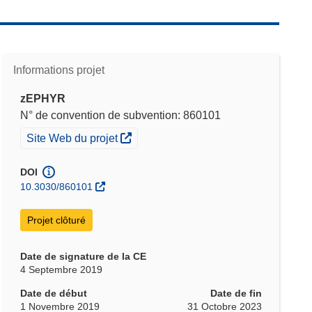
Informations projet
zEPHYR
N° de convention de subvention: 860101
(s’ouvre dans une nouvelle fenêtre)
Site Web du projet
DOI
10.3030/860101
Projet clôturé
Date de signature de la CE
4 Septembre 2019
Date de début
Date de fin
1 Novembre 2019
31 Octobre 2023