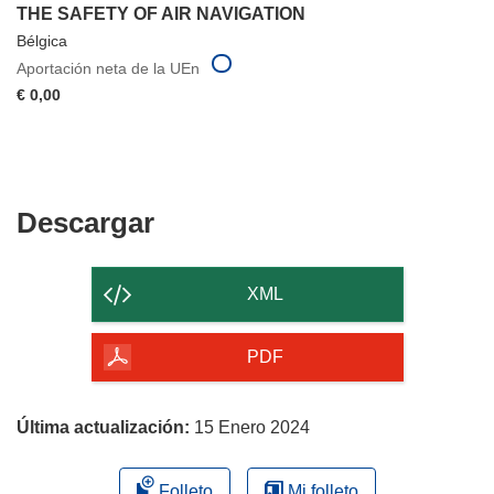
THE SAFETY OF AIR NAVIGATION
Bélgica
Aportación neta de la UEn
€ 0,00
Descargar
Descargar
el
contenido
XML
de
la
PDF
página
Última actualización:
15 Enero 2024
Folleto
Mi folleto