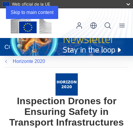
Web oficial de la UE
Skip to main content
Menu
(se
abrirá
CORDIS
en
una
Horizonte 2020
nueva
ventana)
Inspection Drones for
Ensuring Safety in
Transport Infrastructures