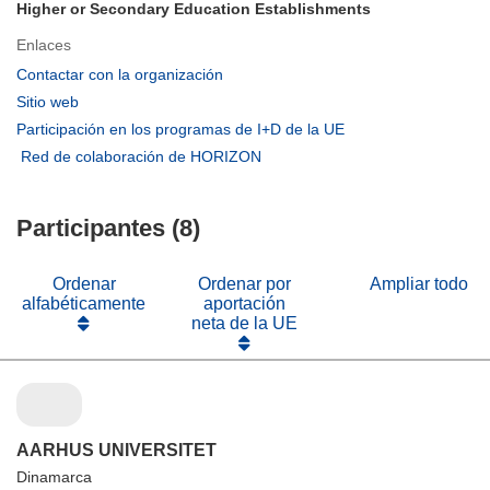
Higher or Secondary Education Establishments
Enlaces
(se
Contactar con la organización
abrirá
(se
Sitio web
en
abrirá
(se
Participación en los programas de I+D de la UE
una
en
abrirá
(se
Red de colaboración de HORIZON
nueva
una
en
abrirá
ventana)
nueva
una
en
ventana)
nueva
Participantes (8)
una
ventana)
nueva
ventana)
Ordenar
Ordenar por
Ampliar todo
alfabéticamente
aportación
neta de la UE
AARHUS UNIVERSITET
Dinamarca