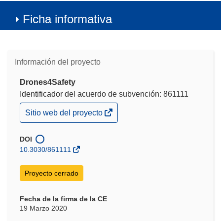
Ficha informativa
Información del proyecto
Drones4Safety
Identificador del acuerdo de subvención: 861111
(se
Sitio web del proyecto
abrirá
en
una
DOI
nueva
10.3030/861111
ventana)
Proyecto cerrado
Fecha de la firma de la CE
19 Marzo 2020