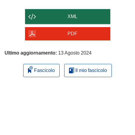
il
contenuto
XML
della
pagina
PDF
Ultimo aggiornamento:
13 Agosto 2024
Fascicolo
Il mio fascicolo