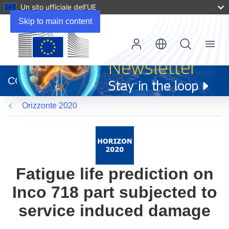
Un sito ufficiale dell’UE
Skip to main content
Menu
(si
apre
CORDIS
in
una
Orizzonte 2020
nuova
finestra)
Fatigue life prediction on
Inco 718 part subjected to
service induced damage