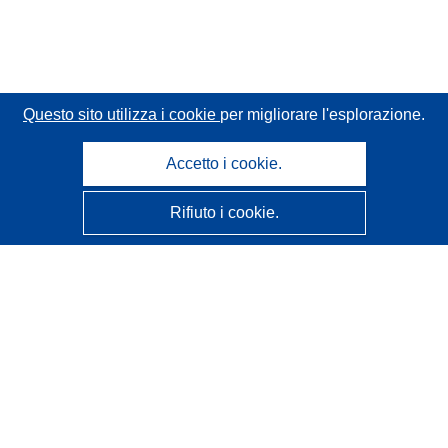
Questo sito utilizza i cookie
per migliorare l'esplorazione.
Accetto i cookie.
Rifiuto i cookie.
CORDIS - Risultati della ricerca dell’UE
Questo sito web è gestito dall'
Ufficio delle pubblicazioni
dell'Unione europea
Accessibilità
Classificazione semi-automatica dei progetti - Informativa
sulla spiegabilità