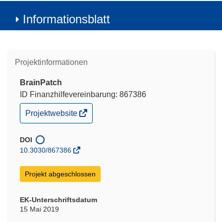
Informationsblatt
Projektinformationen
BrainPatch
ID Finanzhilfevereinbarung: 867386
(öffnet
Projektwebsite
in
neuem
Fenster)
DOI
10.3030/867386
Projekt abgeschlossen
EK-Unterschriftsdatum
15 Mai 2019