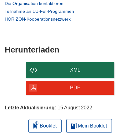
(öffnet
Die Organisation kontaktieren
in
(öffnet
Teilnahme an EU-FuI-Programmen
neuem
in
(öffnet
HORIZON-Kooperationsnetzwerk
Fenster)
neuem
in
Fenster)
neuem
Fenster)
Den
Herunterladen
Inhalt
der
XML
Seite
herunterladen
PDF
Letzte Aktualisierung:
15 August 2022
Booklet
Mein Booklet