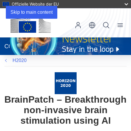
Offizielle Website der EU
Skip to main content
Menu
(öffnet
in
CORDIS
neuem
Fenster)
H2020
BrainPatch – Breakthrough
non-invasive brain
stimulation using AI