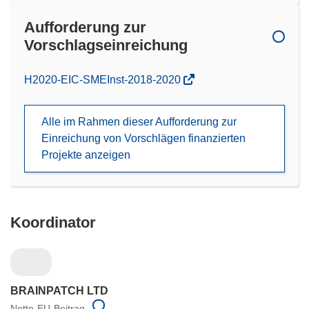
Aufforderung zur
Vorschlagseinreichung
(öffnet
H2020-EIC-SMEInst-2018-2020
in
neuem
Alle im Rahmen dieser Aufforderung zur
Fenster)
Einreichung von Vorschlägen finanzierten
Projekte anzeigen
Koordinator
BRAINPATCH LTD
Netto-EU-Beitrag