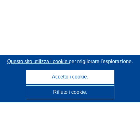
Questo sito utilizza i cookie
per migliorare l'esplorazione.
Accetto i cookie.
Rifiuto i cookie.
CORDIS - Risultati della ricerca dell’UE
Questo sito web è gestito dall'
Ufficio delle pubblicazioni
dell'Unione europea