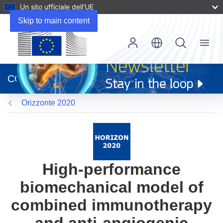
Un sito ufficiale dell’UE
Skip to main content
Menu
(si
apre
CORDIS
in
una
Orizzonte 2020
nuova
finestra)
High-performance
biomechanical model of
combined immunotherapy