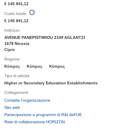
€ 145 941,12
Costo totale
€ 145 941,12
Indirizzo
AVENUE PANEPISTIMIOU 2109 AGLANTZI
1678 Nicosia
Cipro
Regione
Κύπρος
Κύπρος
Κύπρος
Tipo di attività
Higher or Secondary Education Establishments
Collegamenti
(si
Contatta l’organizzazione
apre
(si
Sito web
in
apre
(si
Partecipazione a programmi di R&I dell'UE
una
in
apre
(si
Rete di collaborazione HORIZON
nuova
una
in
apre