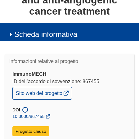
and anti-angiogenic
cancer treatment
Scheda informativa
Informazioni relative al progetto
ImmunoMECH
ID dell’accordo di sovvenzione: 867455
(si
Sito web del progetto
apre
in
una
DOI
nuova
10.3030/867455
finestra)
Progetto chiuso