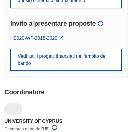
questo schema di finanziamento
Invito a presentare proposte
(si
H2020-WF-2018-2020
apre
in
Vedi tutti i progetti finanziati nell’ambito del
una
bando
nuova
finestra)
Coordinatore
UNIVERSITY OF CYPRUS
Contributo netto dell'UE