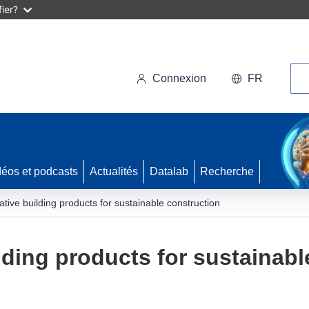
ier?
Rec
Connexion
FR
déos et podcasts
Actualités
Datalab
Recherche
tive building products for sustainable construction
lding products for sustainabl