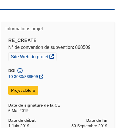
Informations projet
RE_CREATE
N° de convention de subvention: 868509
(s’ouvre dans une nouvelle fenêtre)
Site Web du projet
DOI
10.3030/868509
Projet clôturé
Date de signature de la CE
6 Mai 2019
Date de début
Date de fin
1 Juin 2019
30 Septembre 2019