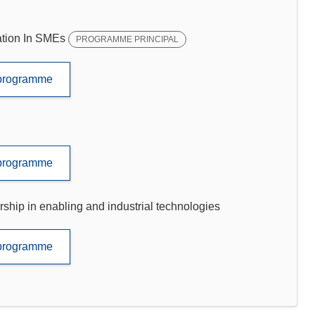
tion In SMEs
PROGRAMME PRINCIPAL
e programme
e programme
p in enabling and industrial technologies
e programme