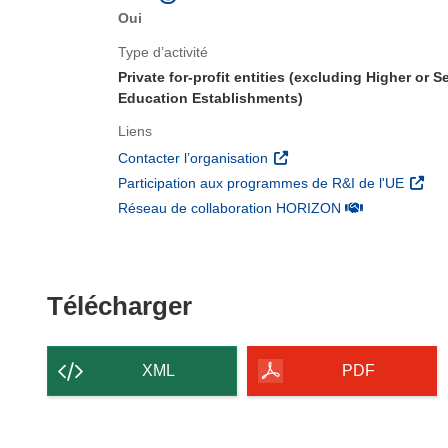
Oui
Type d’activité
Private for-profit entities (excluding Higher or 
Education Establishments)
Liens
(s’ouvre dans une nouvelle 
Contacter l’organisation
(s’ouv
Participation aux programmes de R&I de l'UE
(s’ouvre dans un
Réseau de collaboration HORIZON
Télécharger le conten
Télécharger
XML
PDF