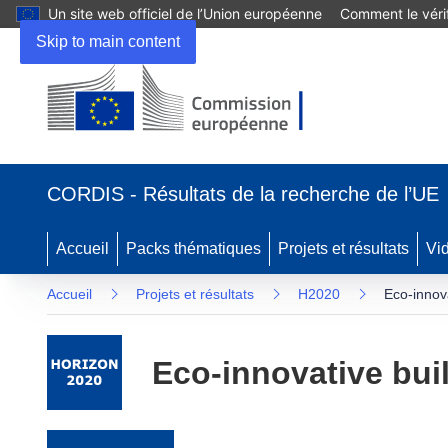
Un site web officiel de l’Union européenne
Comment le vérif
Skip to main content
(s’ouvre dans une nouvelle fenêtre)
CORDIS - Résultats de la recherche de l’UE
Accueil
Packs thématiques
Projets et résultats
Vi
Accueil
Projets et résultats
H2020
Eco-innova
Eco-innovative bui