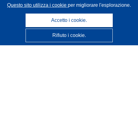
Questo sito utilizza i cookie
per migliorare l'esplorazione.
Accetto i cookie.
Rifiuto i cookie.
CORDIS - Risultati della ricerca dell’UE
Questo sito web è gestito dall'
Ufficio delle pubblicazioni
dell'Unione europea
Accessibilità
Classificazione semi-automatica dei progetti - Informativa
sulla spiegabilità
Contattaci
Contatta il nostro Help Desk