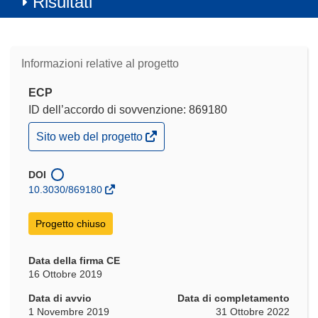
Risultati
Informazioni relative al progetto
ECP
ID dell’accordo di sovvenzione: 869180
(si
Sito web del progetto
apre
in
una
DOI
nuova
10.3030/869180
finestra)
Progetto chiuso
Data della firma CE
16 Ottobre 2019
Data di avvio
Data di completamento
1 Novembre 2019
31 Ottobre 2022