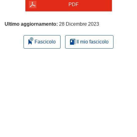
pagina
PDF
Ultimo aggiornamento:
28 Dicembre 2023
Fascicolo
Il mio fascicolo