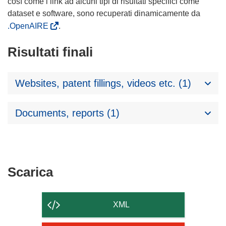
così come i link ad alcuni tipi di risultati specifici come
dataset e software, sono recuperati dinamicamente da
.OpenAIRE
.
Risultati finali
Websites, patent fillings, videos etc. (1)
Documents, reports (1)
Scarica
Scarica
il
contenuto
XML
della