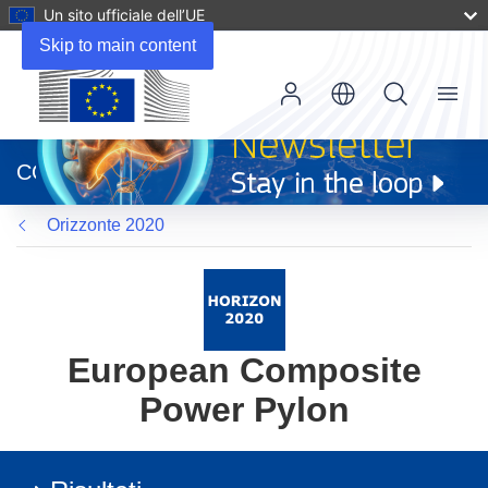
Un sito ufficiale dell’UE
Skip to main content
Menu
(si
apre
CORDIS
in
una
Orizzonte 2020
nuova
finestra)
European Composite
Power Pylon