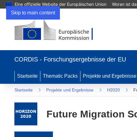
Eine offizielle Website der Europäischen Union
Woran ist d
Skip to main content
(öffnet in neuem Fenster)
CORDIS - Forschungsergebnisse der EU
Startseite
Thematic Packs
Projekte und Ergebnisse
Startseite
Projekte und Ergebnisse
H2020
F
Future Migration S