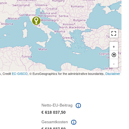
+
-
s, Credit
EC-GISCO
, © EuroGeographics for the administrative boundaries,
Disclaimer
Netto-EU-Beitrag
€ 618 037,50
Gesamtkosten