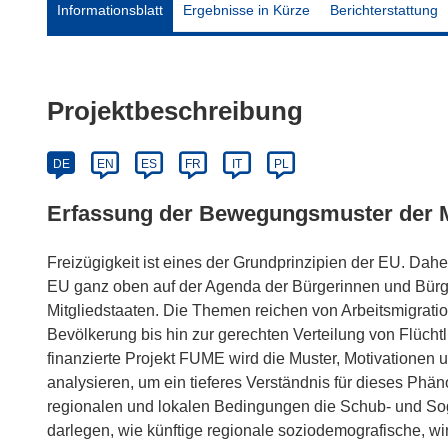
Informationsblatt
Ergebnisse in Kürze
Berichterstattung
Projektbeschreibung
DE
EN
ES
FR
IT
PL
Erfassung der Bewegungsmuster der M
Freizügigkeit ist eines der Grundprinzipien der EU. Dah
EU ganz oben auf der Agenda der Bürgerinnen und Bürger
Mitgliedstaaten. Die Themen reichen von Arbeitsmigratio
Bevölkerung bis hin zur gerechten Verteilung von Flüch
finanzierte Projekt FUME wird die Muster, Motivationen u
analysieren, um ein tieferes Verständnis für dieses Phän
regionalen und lokalen Bedingungen die Schub- und Sog
darlegen, wie künftige regionale soziodemografische, wi