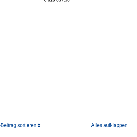
€ 618 037,50
ter)
 Fenster)
Fenster)
Beitrag sortieren
Alles aufklappen