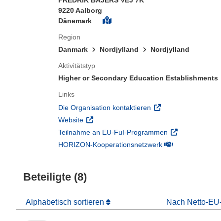
FREDRIK BAJERS VEJ 7K
9220 Aalborg
Dänemark
Region
Danmark
Nordjylland
Nordjylland
Aktivitätstyp
Higher or Secondary Education Establishments
Links
(öffnet in neuem Fens
Die Organisation kontaktieren
(öffnet in neuem Fenster)
Website
(öffnet in neuem
Teilnahme an EU-FuI-Programmen
(öffnet in neuem 
HORIZON-Kooperationsnetzwerk
Beteiligte (8)
Alphabetisch sortieren
Nach Netto-EU-