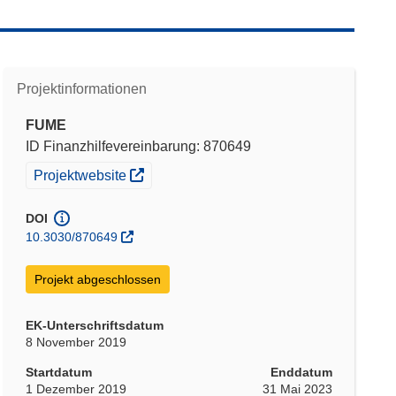
Projektinformationen
FUME
ID Finanzhilfevereinbarung: 870649
(öffnet in neuem Fenster)
Projektwebsite
DOI
10.3030/870649
Projekt abgeschlossen
EK-Unterschriftsdatum
8 November 2019
Startdatum
Enddatum
1 Dezember 2019
31 Mai 2023