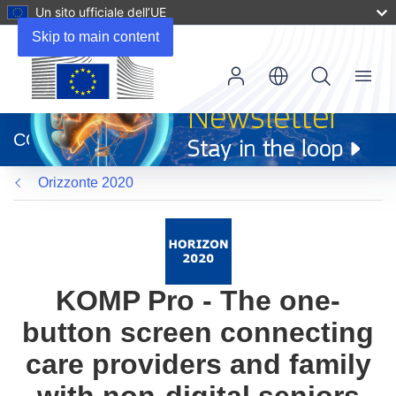
Un sito ufficiale dell’UE
Skip to main content
Menu
(si
apre
CORDIS
in
una
Orizzonte 2020
nuova
finestra)
KOMP Pro - The one-
button screen connecting
care providers and family