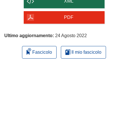
XML
della
pagina
PDF
Ultimo aggiornamento:
24 Agosto 2022
Fascicolo
Il mio fascicolo