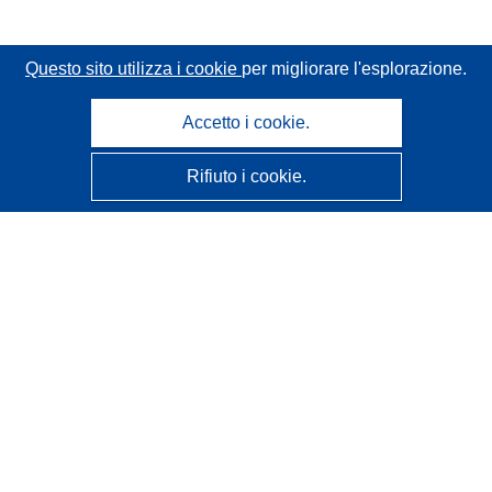
Questo sito utilizza i cookie
per migliorare l'esplorazione.
Accetto i cookie.
Rifiuto i cookie.
CORDIS - Risultati della ricerca dell’UE
Questo sito web è gestito dall'
Ufficio delle pubblicazioni
dell'Unione europea
Accessibilità
Classificazione semi-automatica dei progetti - Informativa
sulla spiegabilità
Contattaci