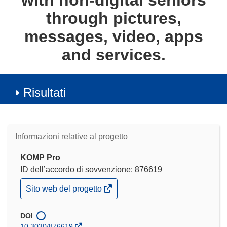
with non-digital seniors
through pictures,
messages, video, apps
and services.
Risultati
Informazioni relative al progetto
KOMP Pro
ID dell’accordo di sovvenzione: 876619
(si
Sito web del progetto
apre
in
una
DOI
nuova
10.3030/876619