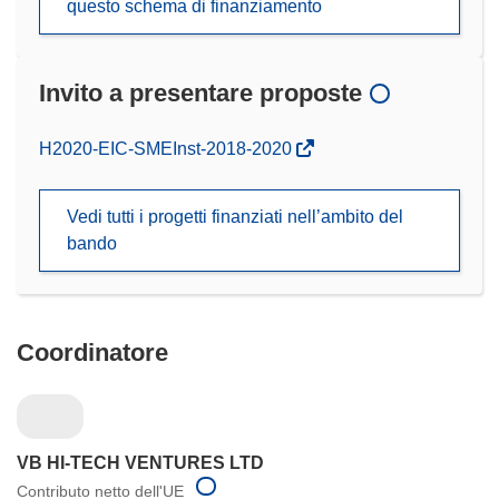
questo schema di finanziamento
Invito a presentare proposte
(si
H2020-EIC-SMEInst-2018-2020
apre
in
Vedi tutti i progetti finanziati nell’ambito del
una
bando
nuova
finestra)
Coordinatore
VB HI-TECH VENTURES LTD
Contributo netto dell'UE