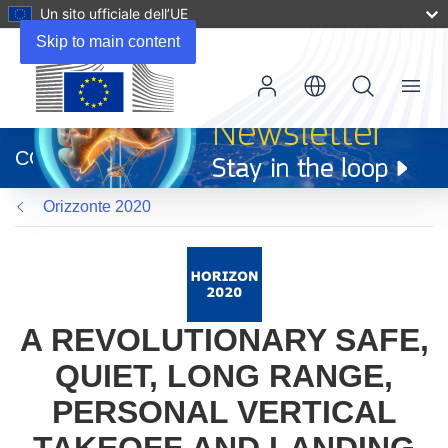
Un sito ufficiale dell’UE
Skip to main content
Menu
(si
apre
CORDIS
in
una
Orizzonte 2020
nuova
finestra)
A REVOLUTIONARY SAFE,
QUIET, LONG RANGE,
PERSONAL VERTICAL