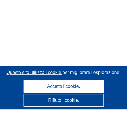
Questo sito utilizza i cookie
per migliorare l'esplorazione.
Accetto i cookie.
Rifiuto i cookie.
CORDIS - Risultati della ricerca dell’UE
Questo sito web è gestito dall'
Ufficio delle pubblicazioni