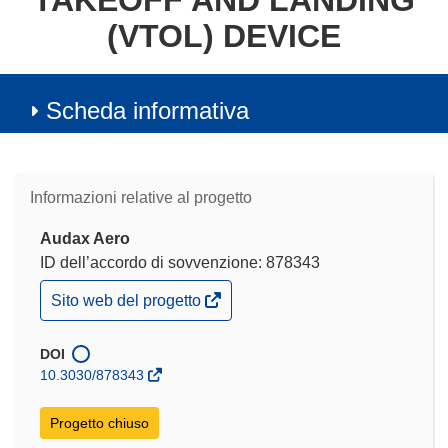
TAKEOFF AND LANDING
(VTOL) DEVICE
Scheda informativa
Informazioni relative al progetto
Audax Aero
ID dell’accordo di sovvenzione: 878343
(si
Sito web del progetto
apre
in
una
DOI
nuova
10.3030/878343
finestra)
Progetto chiuso