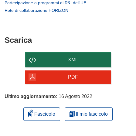
apre
(si
Partecipazione a programmi di R&I dell'UE
in
apre
(si
Rete di collaborazione HORIZON
una
in
apre
nuova
una
in
finestra)
nuova
una
finestra)
nuova
Scarica
Scarica
finestra)
il
contenuto
XML
della
pagina
PDF
Ultimo aggiornamento:
16 Agosto 2022
Fascicolo
Il mio fascicolo