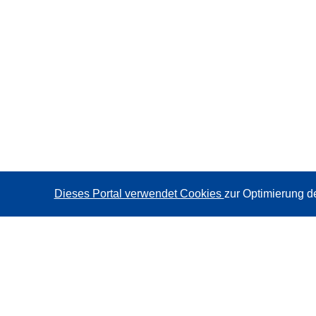
Dieses Portal verwendet Cookies
zur Optimierung d
CORDIS - Forschungsergebnisse der EU
Diese Website wird vom
Amt für Veröffentlichungen der