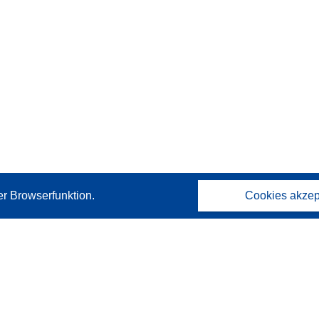
er Browserfunktion.
Cookies akzep
Kontakt
Wenden Sie sich an das Help Desk