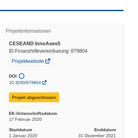
Projektinformationen
CESEAND InnoAses5
ID Finanzhilfevereinbarung: 879804
(öffnet
Projektwebsite
in
neuem
DOI
Fenster)
10.3030/879804
Projekt abgeschlossen
EK-Unterschriftsdatum
17 Februar 2020
Startdatum
Enddatum
1 Januar 2020
31 Dezember 2021