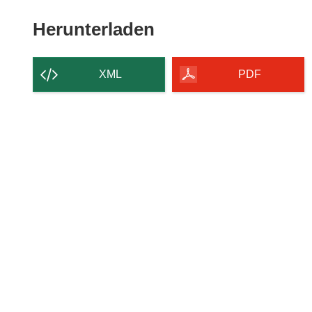
Den
Herunterladen
Inhalt
der
XML
PDF
Seite
herunterladen