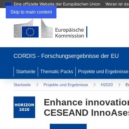
Eine offizielle Website der Europäischen Union
Woran ist d
Skip to main content
(öffnet
in
CORDIS - Forschungsergebnisse der EU
neuem
Fenster)
Startseite
Thematic Packs
Projekte und Ergebnisse
Startseite
Projekte und Ergebnisse
H2020
E
Enhance innovatio
CESEAND InnoAses