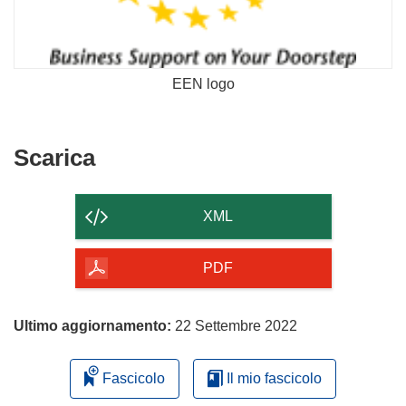
EEN logo
Scarica
Scarica
il
contenuto
XML
della
pagina
PDF
Ultimo aggiornamento:
22 Settembre 2022
Fascicolo
Il mio fascicolo