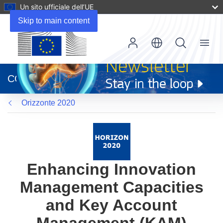
Un sito ufficiale dell’UE
Skip to main content
Menu
(si
apre
CORDIS
in
una
Orizzonte 2020
nuova
finestra)
Enhancing Innovation
Management Capacities
and Key Account