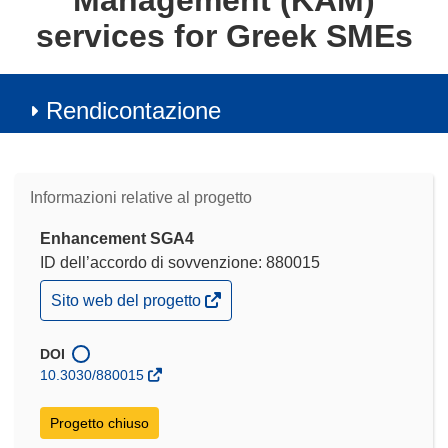
Management (KAM)
services for Greek SMEs
Rendicontazione
Informazioni relative al progetto
Enhancement SGA4
ID dell’accordo di sovvenzione: 880015
(si
Sito web del progetto
apre
in
una
DOI
nuova
10.3030/880015
finestra)
Progetto chiuso