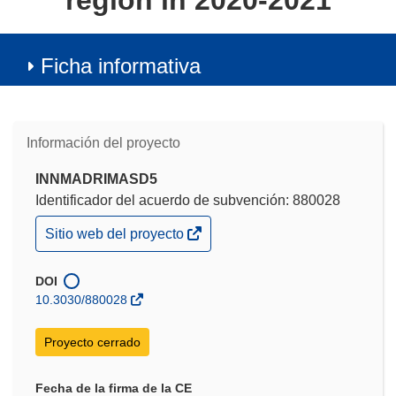
region in 2020-2021
Ficha informativa
Información del proyecto
INNMADRIMASD5
Identificador del acuerdo de subvención: 880028
(se
Sitio web del proyecto
abrirá
en
una
DOI
nueva
10.3030/880028
ventana)
Proyecto cerrado
Fecha de la firma de la CE