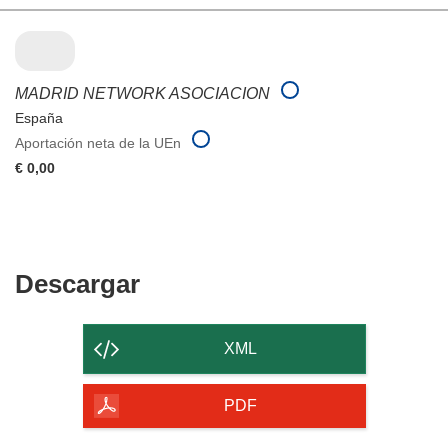
MADRID NETWORK ASOCIACION
España
Aportación neta de la UEn
€ 0,00
Descargar
Descargar
el
contenido
XML
de
la
PDF
página