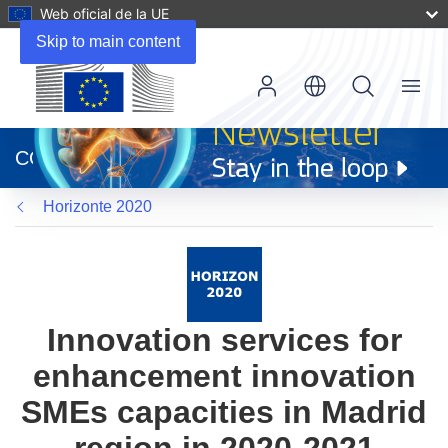
Web oficial de la UE
Skip to main content
Menu
(se
abrirá
CORDIS
en
una
Horizonte 2020
nueva
ventana)
Innovation services for
enhancement innovation
SMEs capacities in Madrid