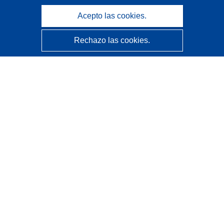
Acepto las cookies.
Rechazo las cookies.
CORDIS - Resultados de investigaciones de la UE
La
Oficina de Publicaciones de la Unión Europea
gestiona este sitio web.
Accesibilidad
Clasificación semiautomática de proyectos - Declaración
de explicabilidad
Póngase en contacto
Contacto con Help Desk
Preguntas más frecuentes
(y sus respuestas)