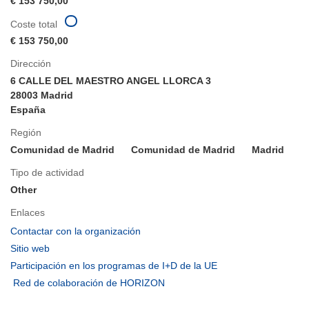
€ 153 750,00
Coste total
€ 153 750,00
Dirección
6 CALLE DEL MAESTRO ANGEL LLORCA 3
28003 Madrid
España
Región
Comunidad de Madrid
Comunidad de Madrid
Madrid
Tipo de actividad
Other
Enlaces
(se
Contactar con la organización
abrirá
(se
Sitio web
en
abrirá
(se
Participación en los programas de I+D de la UE
una
en
abrirá
(se
Red de colaboración de HORIZON
nueva
una
en
abrirá
ventana)
nueva
una