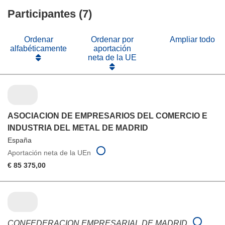
en
ventana)
nueva
Participantes (7)
una
ventana)
nueva
ventana)
Ordenar
Ordenar por
Ampliar todo
alfabéticamente
aportación
neta de la UE
ASOCIACION DE EMPRESARIOS DEL COMERCIO E
INDUSTRIA DEL METAL DE MADRID
España
Aportación neta de la UEn
€ 85 375,00
CONFEDERACION EMPRESARIAL DE MADRID