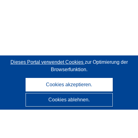
Dieses Portal verwendet Cookies
zur Optimierung der
Browserfunktion.
Cookies akzeptieren.
Cookies ablehnen.
CORDIS - Forschungsergebnisse der EU
Diese Website wird vom
Amt für Veröffentlichungen der
Europäischen Union
verwaltet.