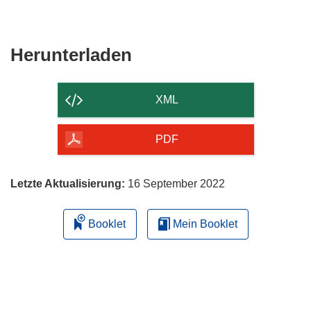
in
Fenster)
neuem
Fenster)
Den
Herunterladen
Inhalt
der
XML
Seite
herunterladen
PDF
Letzte Aktualisierung:
16 September 2022
Booklet
Mein Booklet