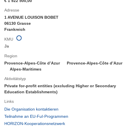
€ 1 922 500,00
Adresse
1 AVENUE LOUISON BOBET
06130 Grasse
Frankreich
KMU
Ja
Region
Provence-Alpes-Côte d’Azur
Provence-Alpes-Côte d’Azur
Alpes-Maritimes
Aktivitätstyp
Private for-profit entities (excluding Higher or Secondary
Education Establishments)
Links
(öffnet
Die Organisation kontaktieren
in
(öffnet
Teilnahme an EU-FuI-Programmen
neuem
in
(öffnet
HORIZON-Kooperationsnetzwerk
Fenster)
neuem