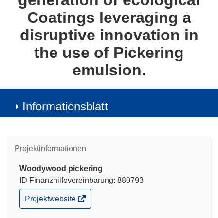
generation of ecological
Coatings leveraging a
disruptive innovation in
the use of Pickering
emulsion.
Informationsblatt
Projektinformationen
Woodywood pickering
ID Finanzhilfevereinbarung: 880793
(öffnet
Projektwebsite
in
neuem