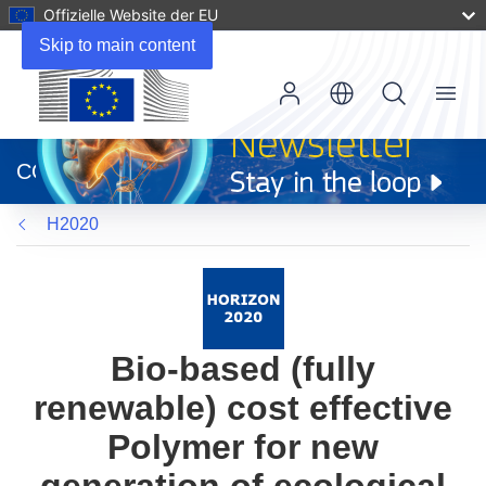
Offizielle Website der EU
Skip to main content
Menu
(öffnet
in
CORDIS
neuem
Fenster)
H2020
Bio-based (fully
renewable) cost effective
Polymer for new