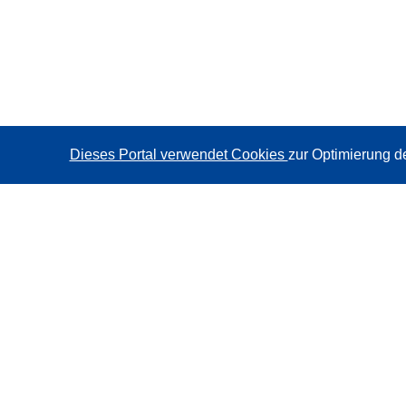
Dieses Portal verwendet Cookies
zur Optimierung d
CORDIS - Forschungsergebnisse der EU
Diese Website wird vom
Amt für Veröffentlichungen der
Europäischen Union
verwaltet.
Barrierefreiheit