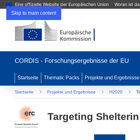
Eine offizielle Website der Europäischen Union
Woran ist d
Skip to main content
(öffnet
in
CORDIS - Forschungsergebnisse der EU
neuem
Fenster)
Startseite
Thematic Packs
Projekte und Ergebnisse
Startseite
Projekte und Ergebnisse
H2020
T
Targeting Shelterin