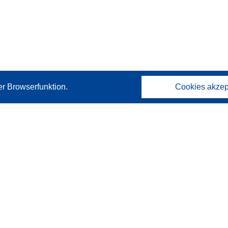
er Browserfunktion.
Cookies akzep
Kontakt
Wenden Sie sich an das Help Desk
Häufig gestellte Fragen
(mit Antworten)
Folgen Sie uns