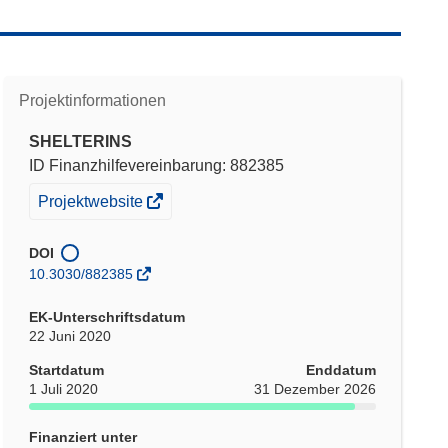
Projektinformationen
SHELTERINS
ID Finanzhilfevereinbarung: 882385
(öffnet
Projektwebsite
in
neuem
DOI
Fenster)
10.3030/882385
EK-Unterschriftsdatum
22 Juni 2020
Startdatum
Enddatum
1 Juli 2020
31 Dezember 2026
Finanziert unter