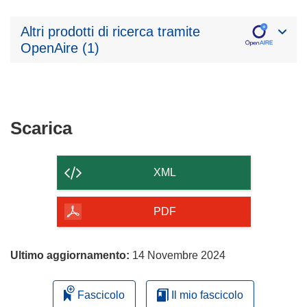
Altri prodotti di ricerca tramite
OpenAire (1)
Scarica
Scarica
il
contenuto
XML
della
pagina
PDF
Ultimo aggiornamento:
14 Novembre 2024
Fascicolo
Il mio fascicolo