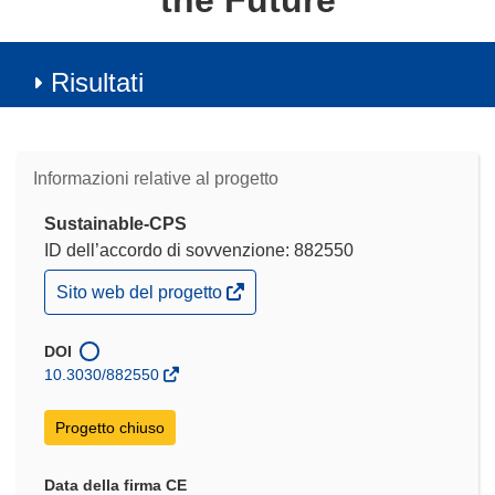
the Future
Risultati
Informazioni relative al progetto
Sustainable-CPS
ID dell’accordo di sovvenzione: 882550
(si
Sito web del progetto
apre
in
una
DOI
nuova
10.3030/882550
finestra)
Progetto chiuso
Data della firma CE