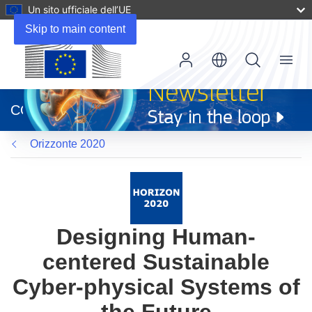
Un sito ufficiale dell’UE
Skip to main content
Menu
(si
apre
CORDIS
in
una
Orizzonte 2020
nuova
finestra)
Designing Human-
centered Sustainable
Cyber-physical Systems of