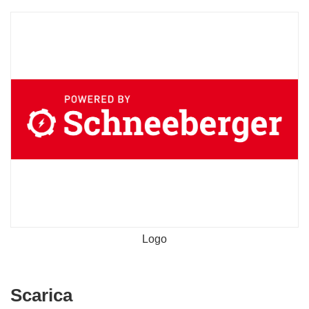
Logo
Scarica
Scarica