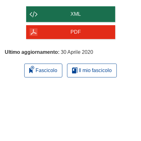
il
contenuto
XML
della
pagina
PDF
Ultimo aggiornamento:
30 Aprile 2020
Fascicolo
Il mio fascicolo