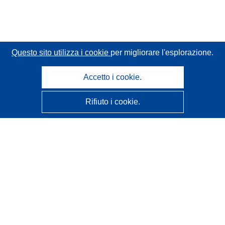
Questo sito utilizza i cookie
per migliorare l'esplorazione.
Accetto i cookie.
Rifiuto i cookie.
CORDIS - Risultati della ricerca dell’UE
Questo sito web è gestito dall'
Ufficio delle pubblicazioni
dell'Unione europea
Accessibilità
Classificazione semi-automatica dei progetti - Informativa
sulla spiegabilità