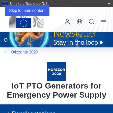
Un sito ufficiale dell’UE
Skip to main content
Menu
(si
apre
CORDIS
in
una
Orizzonte 2020
nuova
finestra)
IoT PTO Generators for
Emergency Power Supply