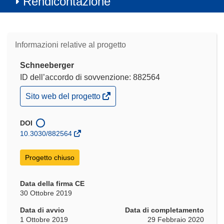
Rendicontazione
Informazioni relative al progetto
Schneeberger
ID dell’accordo di sovvenzione: 882564
(si
Sito web del progetto
apre
in
una
DOI
nuova
10.3030/882564
finestra)
Progetto chiuso
Data della firma CE
30 Ottobre 2019
Data di avvio
Data di completamento
1 Ottobre 2019
29 Febbraio 2020