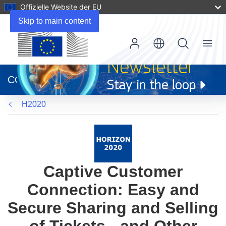
Offizielle Website der EU
Skip to main content
Menu
(öffnet
in
CORDIS
neuem
Fenster)
H2020
Captive Customer
Connection: Easy and
Secure Sharing and Selling