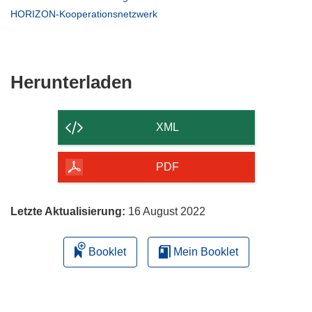
neuem
in
(öffnet
HORIZON-Kooperationsnetzwerk
Fenster)
neuem
in
Fenster)
neuem
Fenster)
Den
Herunterladen
Inhalt
der
XML
Seite
herunterladen
PDF
Letzte Aktualisierung:
16 August 2022
Booklet
Mein Booklet