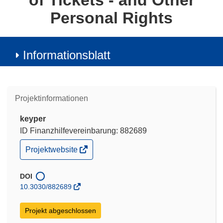
of Tickets - and Other
Personal Rights
Informationsblatt
Projektinformationen
keyper
ID Finanzhilfevereinbarung: 882689
(öffnet
Projektwebsite
in
neuem
Fenster)
DOI
10.3030/882689
Projekt abgeschlossen