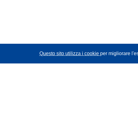
Questo sito utilizza i cookie
per migliorare l'e
CORDIS - Risultati della ricerca dell’UE
Questo sito web è gestito dall'
Ufficio delle
pubblicazioni dell'Unione europea
Accessibilità