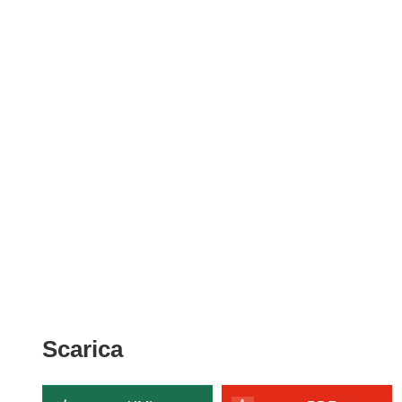
Scarica
Scarica
il