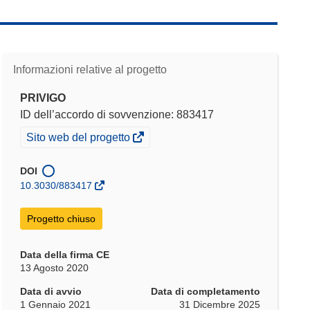
Informazioni relative al progetto
PRIVIGO
ID dell’accordo di sovvenzione: 883417
(si
Sito web del progetto
apre
in
DOI
una
10.3030/883417
nuova
finestra)
Progetto chiuso
Data della firma CE
13 Agosto 2020
Data di avvio
Data di completamento
1 Gennaio 2021
31 Dicembre 2025