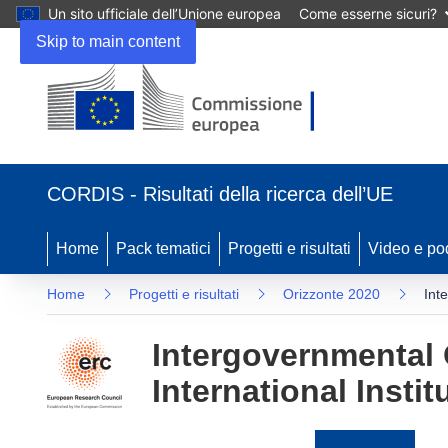
Un sito ufficiale dell’Unione europea
Come esserne sicuri?
Skip to main content
(si
apre
CORDIS - Risultati della ricerca dell’UE
in
una
nuova
Home
Pack tematici
Progetti e risultati
Video e po
finestra)
Home
Progetti e risultati
Orizzonte 2020
Int
Intergovernmental 
International Insti