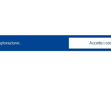
splorazione.
Accetto i co
Contattaci
Contatta il nostro Help Desk
FAQ: domande frequenti
(e relative risposte)
Seguici