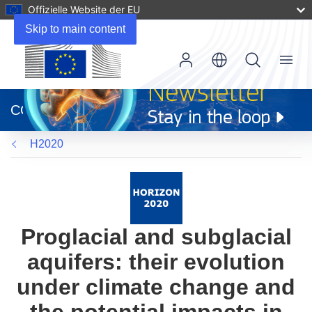
Offizielle Website der EU
Skip to main content
Menu
(öffnet
in
CORDIS
neuem
Fenster)
H2020
Proglacial and subglacial
aquifers: their evolution
under climate change and