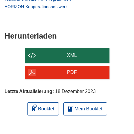
Fenster)
neuem
in
(öffnet
HORIZON-Kooperationsnetzwerk
Fenster)
neuem
in
Fenster)
neuem
Fenster)
Den
Herunterladen
Inhalt
der
XML
Seite
herunterladen
PDF
Letzte Aktualisierung:
18 Dezember 2023
Booklet
Mein Booklet