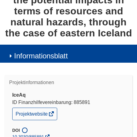
the potential impacts in
terms of resources and
natural hazards, through
the case of eastern Iceland
Informationsblatt
Projektinformationen
IceAq
ID Finanzhilfevereinbarung: 885891
(öffnet
Projektwebsite
in
neuem
Fenster)
DOI
10.3030/885891