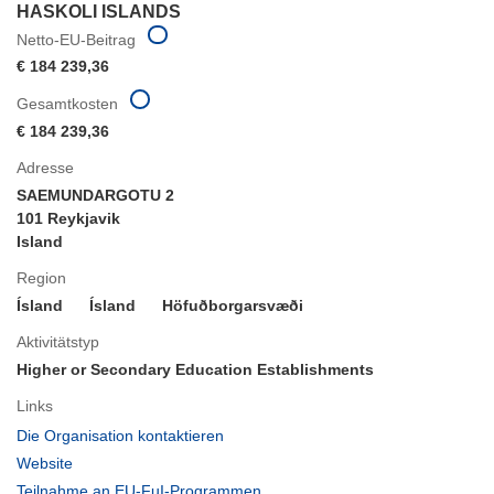
HASKOLI ISLANDS
Netto-EU-Beitrag
€ 184 239,36
Gesamtkosten
€ 184 239,36
Adresse
SAEMUNDARGOTU 2
101 Reykjavik
Island
Region
Ísland
Ísland
Höfuðborgarsvæði
Aktivitätstyp
Higher or Secondary Education Establishments
Links
(öffnet
Die Organisation kontaktieren
in
(öffnet
Website
neuem
in
(öffnet
Teilnahme an EU-FuI-Programmen