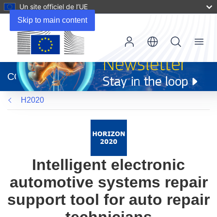
Un site officiel de l’UE
Skip to main content
Menu
(s’ouvre
dans
CORDIS
une
nouvelle
H2020
fenêtre)
Intelligent electronic
automotive systems repair
support tool for auto repair