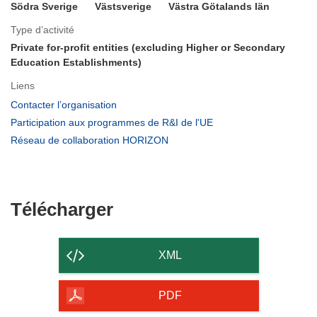
Södra Sverige
Västsverige
Västra Götalands län
Type d’activité
Private for-profit entities (excluding Higher or Secondary
Education Establishments)
Liens
(s’ouvre
Contacter l’organisation
dans
(s’ouvre
Participation aux programmes de R&I de l'UE
une
dans
(s’ouvre
Réseau de collaboration HORIZON
nouvelle
une
dans
fenêtre)
nouvelle
une
fenêtre)
nouvelle
fenêtre)
Télécharger
Télécharger
le
contenu
XML
de
la
PDF