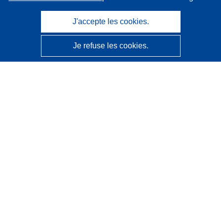
J'accepte les cookies.
Je refuse les cookies.
CORDIS - Résultats de la recherche de l’UE
Ce site web est géré par l'
Office des publications de
l’Union européenne
Accessibilité
Classification semi-automatique des projets - Avis sur
l’explicabilité
Contactez nous
Contacter notre Help Desk