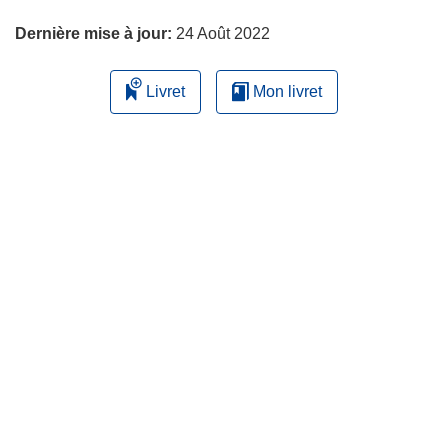
page
Dernière mise à jour:
24 Août 2022
Livret
Mon livret