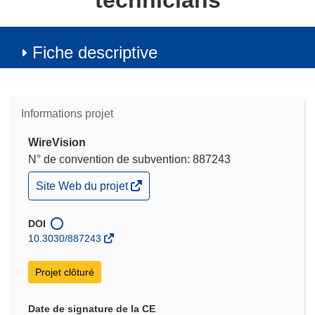
technicians
Fiche descriptive
Informations projet
WireVision
N° de convention de subvention: 887243
(s’ouvre
Site Web du projet
dans
une
nouvelle
DOI
fenêtre)
10.3030/887243
Projet clôturé
Date de signature de la CE