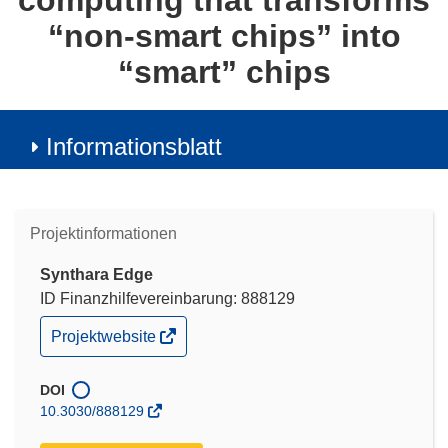
computing that transforms
“non-smart chips” into
“smart” chips
Informationsblatt
Projektinformationen
Synthara Edge
ID Finanzhilfevereinbarung: 888129
(öffnet
Projektwebsite
in
neuem
Fenster)
DOI
10.3030/888129