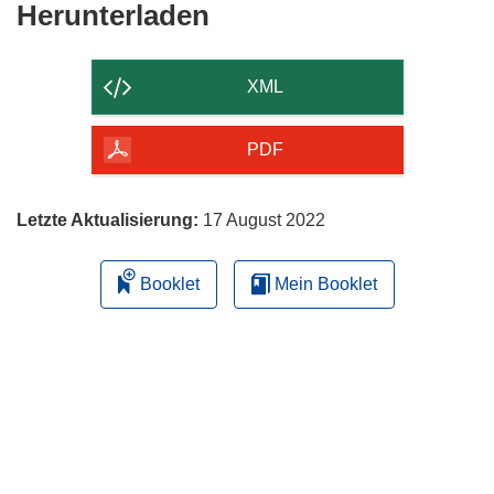
Den
Herunterladen
Inhalt
der
XML
Seite
herunterladen
PDF
Letzte Aktualisierung:
17 August 2022
Booklet
Mein Booklet