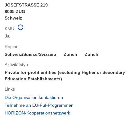
JOSEFSTRASSE 219
8005 ZUG
Schweiz
KMU
Ja
Region
Schweiz/Suisse/Svizzera
Zürich
Zürich
Aktivitätstyp
Private for-profit entities (excluding Higher or Secondary
Education Establishments)
Links
(öffnet
Die Organisation kontaktieren
in
(öffnet
Teilnahme an EU-FuI-Programmen
neuem
in
(öffnet
HORIZON-Kooperationsnetzwerk
Fenster)
neuem
in
Fenster)
neuem
Fenster)