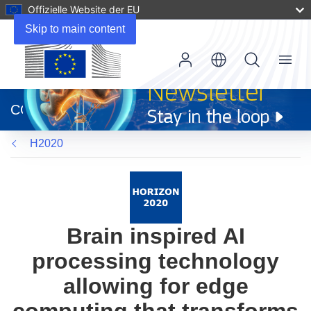
Offizielle Website der EU
Skip to main content
Menu
(öffnet
in
CORDIS
neuem
Fenster)
H2020
Brain inspired AI
processing technology
allowing for edge