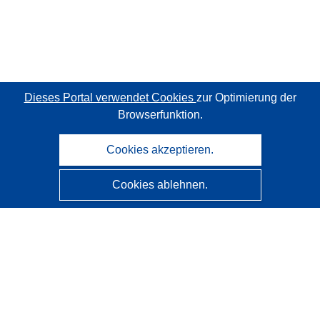
Dieses Portal verwendet Cookies
zur Optimierung der
Browserfunktion.
Cookies akzeptieren.
Cookies ablehnen.
CORDIS - Forschungsergebnisse der EU
Diese Website wird vom
Amt für Veröffentlichungen der
Europäischen Union
verwaltet.
Barrierefreiheit