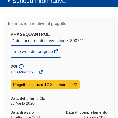
Scheda informativa
Informazioni relative al progetto
PHASEQUANTROL
ID dell’accordo di sovvenzione: 890711
(si
Sito web del progetto
apre
in
DOI
una
10.3030/890711
nuova
finestra)
Progetto concluso il 2 Settembre 2022
Data della firma CE
28 Aprile 2020
Data di avvio
Data di completamento
1 Settembre 2021
31 Agosto 2023