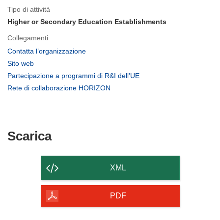
Tipo di attività
Higher or Secondary Education Establishments
Collegamenti
(si
Contatta l’organizzazione
apre
(si
Sito web
in
apre
(si
Partecipazione a programmi di R&I dell'UE
una
in
apre
(si
Rete di collaborazione HORIZON
nuova
una
in
apre
finestra)
nuova
una
in
finestra)
nuova
una
finestra)
nuova
Scarica
Scarica
finestra)
il
contenuto
XML
della
pagina
PDF