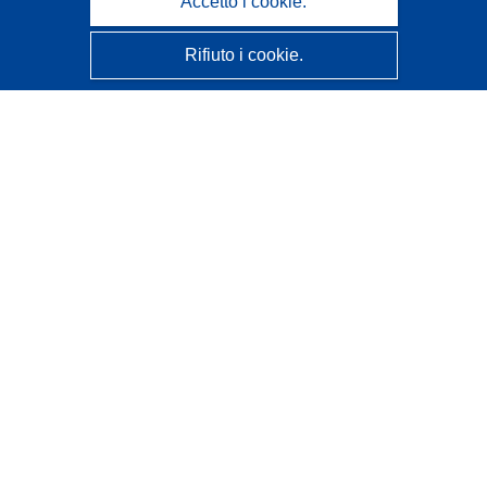
Accetto i cookie.
Rifiuto i cookie.
CORDIS - Risultati della ricerca dell’UE
Questo sito web è gestito dall'
Ufficio delle pubblicazioni
dell'Unione europea
Accessibilità
Classificazione semi-automatica dei progetti - Informativa
sulla spiegabilità
Contattaci
Contatta il nostro Help Desk
FAQ: domande frequenti
(e relative risposte)