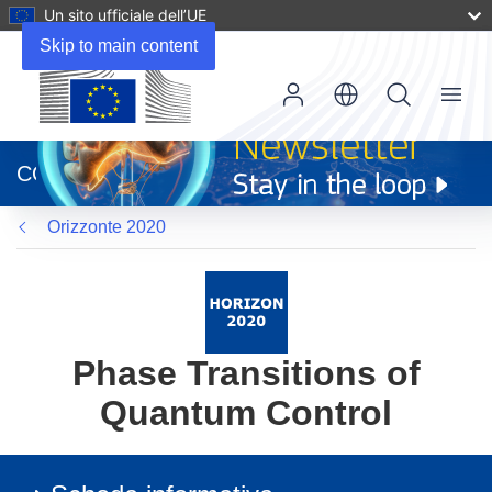
Un sito ufficiale dell’UE
Skip to main content
Menu
(si
apre
CORDIS
in
una
Orizzonte 2020
nuova
finestra)
Phase Transitions of
Quantum Control