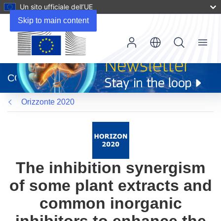
Un sito ufficiale dell’UE
Skip to main content
Menu
(si
apre
CORDIS
in
una
Orizzonte 2020
nuova
finestra)
The inhibition synergism
of some plant extracts and
common inorganic