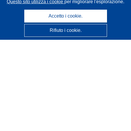
Questo sito utilizza i cookie
per migliorare l'esplorazione.
Accetto i cookie.
Rifiuto i cookie.
CORDIS - Risultati della ricerca dell’UE
Questo sito web è gestito dall'
Ufficio delle pubblicazioni
dell'Unione europea
Accessibilità
Classificazione semi-automatica dei progetti - Informativa
sulla spiegabilità
Contattaci
Contatta il nostro Help Desk