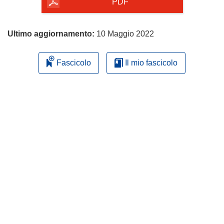
pagina
PDF
Ultimo aggiornamento:
10 Maggio 2022
Fascicolo
Il mio fascicolo