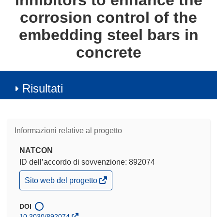
inhibitors to enhance the
corrosion control of the
embedding steel bars in
concrete
Risultati
Informazioni relative al progetto
NATCON
ID dell’accordo di sovvenzione: 892074
(si
Sito web del progetto
apre
in
una
DOI
nuova
10.3030/892074