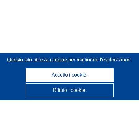
Questo sito utilizza i cookie
per migliorare l'esplorazione.
Accetto i cookie.
Rifiuto i cookie.
CORDIS - Risultati della ricerca dell’UE
Questo sito web è gestito dall'
Ufficio delle pubblicazioni
dell'Unione europea