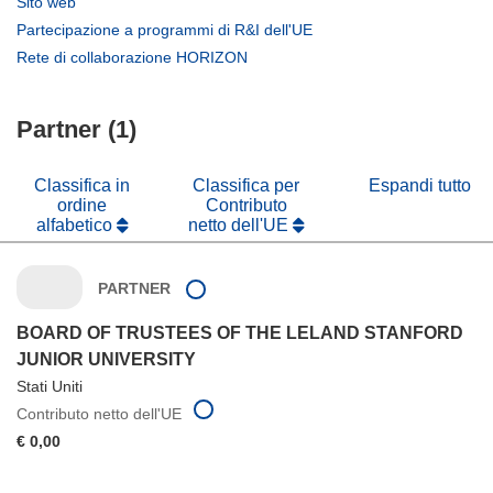
(si
Sito web
in
apre
(si
Partecipazione a programmi di R&I dell'UE
una
in
apre
(si
Rete di collaborazione HORIZON
nuova
una
in
apre
finestra)
nuova
una
in
finestra)
nuova
Partner (1)
una
finestra)
nuova
finestra)
Classifica in
Classifica per
Espandi tutto
ordine
Contributo
alfabetico
netto dell'UE
PARTNER
BOARD OF TRUSTEES OF THE LELAND STANFORD
JUNIOR UNIVERSITY
Stati Uniti
Contributo netto dell'UE
€ 0,00