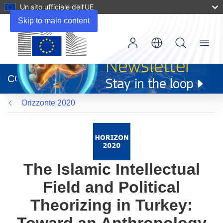
Un sito ufficiale dell’UE
Skip to main content
Menu
(si
apre
CORDIS
in
una
Orizzonte 2020
nuova
finestra)
The Islamic Intellectual
Field and Political
Theorizing in Turkey: