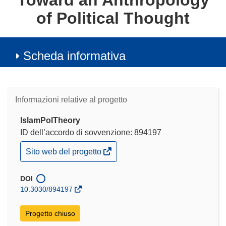
Toward an Anthropology
of Political Thought
Scheda informativa
Informazioni relative al progetto
IslamPolTheory
ID dell’accordo di sovvenzione: 894197
(si
Sito web del progetto
apre
in
una
DOI
nuova
10.3030/894197
finestra)
Progetto chiuso