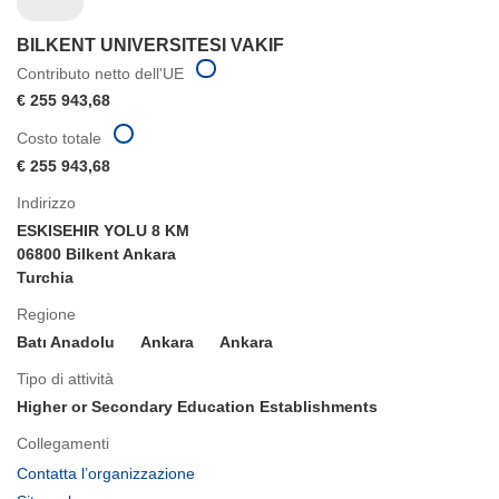
BILKENT UNIVERSITESI VAKIF
Contributo netto dell'UE
€ 255 943,68
Costo totale
€ 255 943,68
Indirizzo
ESKISEHIR YOLU 8 KM
06800 Bilkent Ankara
Turchia
Regione
Batı Anadolu
Ankara
Ankara
Tipo di attività
Higher or Secondary Education Establishments
Collegamenti
(si
Contatta l’organizzazione
apre