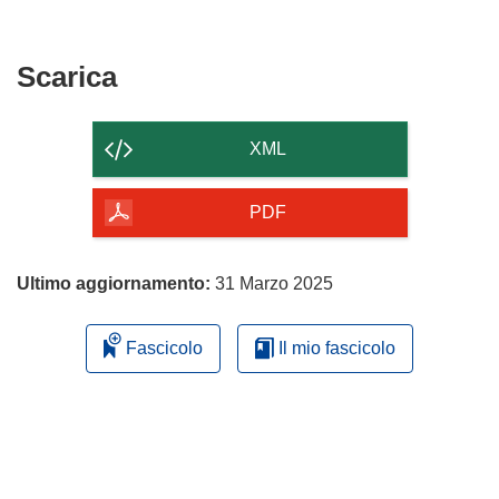
Scarica
Scarica
il
contenuto
XML
della
pagina
PDF
Ultimo aggiornamento:
31 Marzo 2025
Fascicolo
Il mio fascicolo