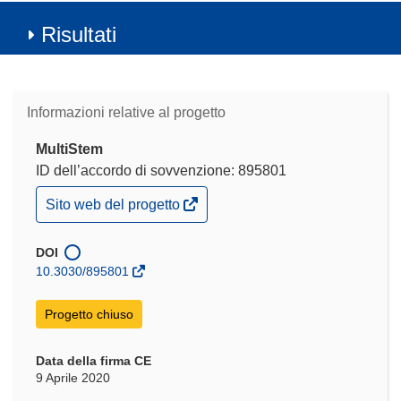
Risultati
Informazioni relative al progetto
MultiStem
ID dell’accordo di sovvenzione: 895801
(si
Sito web del progetto
apre
in
una
DOI
nuova
10.3030/895801
finestra)
Progetto chiuso
Data della firma CE
9 Aprile 2020