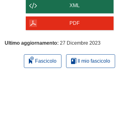
contenuto
XML
della
pagina
PDF
Ultimo aggiornamento:
27 Dicembre 2023
Fascicolo
Il mio fascicolo