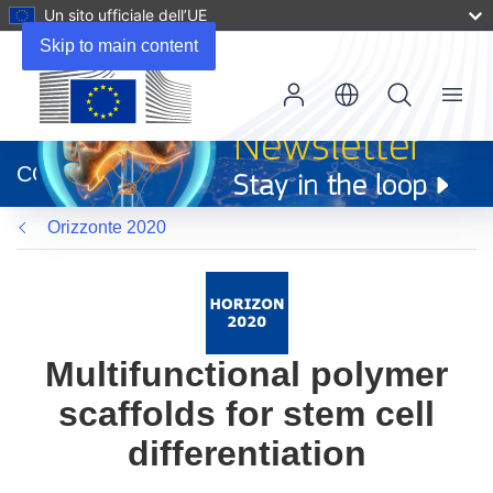
Un sito ufficiale dell’UE
Skip to main content
Menu
(si
apre
CORDIS
in
una
Orizzonte 2020
nuova
finestra)
Multifunctional polymer
scaffolds for stem cell
differentiation