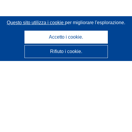
Questo sito utilizza i cookie
per migliorare l'esplorazione.
Accetto i cookie.
Rifiuto i cookie.
CORDIS - Risultati della ricerca dell’UE
Questo sito web è gestito dall'
Ufficio delle pubblicazioni
dell'Unione europea
Accessibilità
Classificazione semi-automatica dei progetti - Informativa
sulla spiegabilità