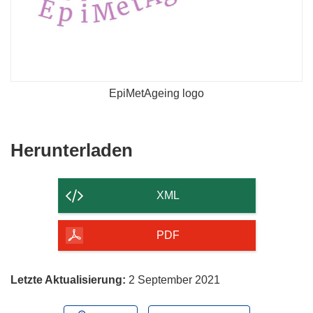
EpiMetAgeing logo
Den
Herunterladen
Inhalt
der
XML
Seite
herunterladen
PDF
Letzte Aktualisierung:
2 September 2021