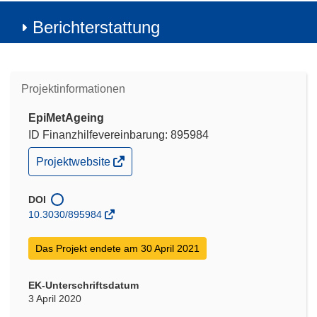
Berichterstattung
Projektinformationen
EpiMetAgeing
ID Finanzhilfevereinbarung: 895984
(öffnet
Projektwebsite
in
neuem
Fenster)
DOI
10.3030/895984
Das Projekt endete am 30 April 2021
EK-Unterschriftsdatum
3 April 2020