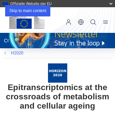
Offizielle Website der EU
Skip to main content
Menu
(öffnet
in
CORDIS
neuem
Fenster)
H2020
Epitranscriptomics at the
crossroads of metabolism
and cellular ageing