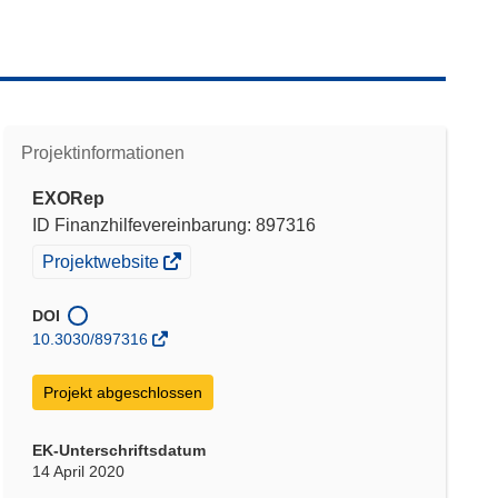
Projektinformationen
EXORep
ID Finanzhilfevereinbarung: 897316
(öffnet
Projektwebsite
in
neuem
DOI
Fenster)
10.3030/897316
Projekt abgeschlossen
EK-Unterschriftsdatum
14 April 2020