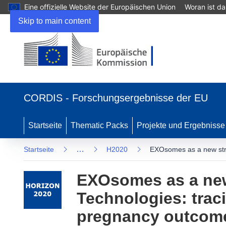
Eine offizielle Website der Europäischen Union
Woran ist d
Skip to main content
(öffnet
in
CORDIS - Forschungsergebnisse der EU
neuem
Fenster)
Startseite
Thematic Packs
Projekte und Ergebnisse
…
Startseite
H2020
EXOsomes as a new stra
EXOsomes as a new
Technologies: tra
pregnancy outcom