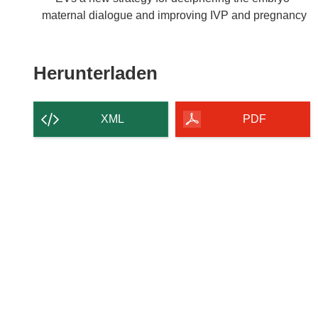
maternal dialogue and improving IVP and pregnancy
Den
Herunterladen
Inhalt
der
XML
PDF
Seite
herunterladen