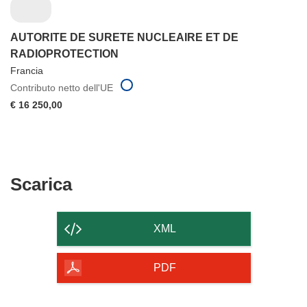
AUTORITE DE SURETE NUCLEAIRE ET DE
RADIOPROTECTION
Francia
Contributo netto dell'UE
€ 16 250,00
Scarica
Scarica
il
contenuto
XML
della
pagina
PDF