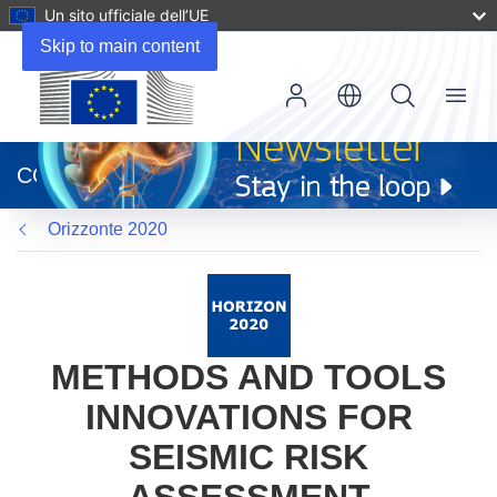
Un sito ufficiale dell’UE
Skip to main content
Menu
(si
apre
CORDIS
in
una
Orizzonte 2020
nuova
finestra)
METHODS AND TOOLS
INNOVATIONS FOR
SEISMIC RISK