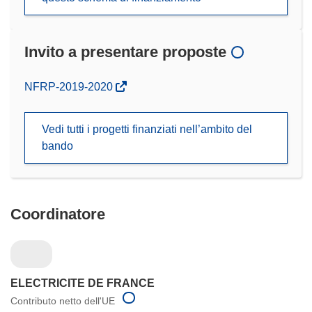
Invito a presentare proposte
(si
NFRP-2019-2020
apre
in
Vedi tutti i progetti finanziati nell’ambito del
una
bando
nuova
finestra)
Coordinatore
ELECTRICITE DE FRANCE
Contributo netto dell'UE