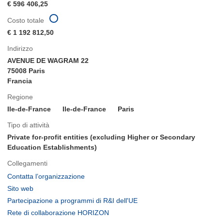
€ 596 406,25
Costo totale
€ 1 192 812,50
Indirizzo
AVENUE DE WAGRAM 22
75008 Paris
Francia
Regione
Ile-de-France
Ile-de-France
Paris
Tipo di attività
Private for-profit entities (excluding Higher or Secondary
Education Establishments)
Collegamenti
(si
Contatta l’organizzazione
apre
(si
Sito web
in
apre
(si
Partecipazione a programmi di R&I dell'UE
una
in
apre
(si
Rete di collaborazione HORIZON
nuova