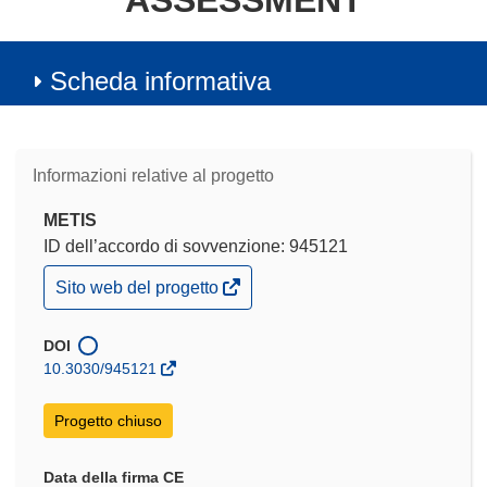
ASSESSMENT
Scheda informativa
Informazioni relative al progetto
METIS
ID dell’accordo di sovvenzione: 945121
(si
Sito web del progetto
apre
in
una
DOI
nuova
10.3030/945121
finestra)
Progetto chiuso
Data della firma CE