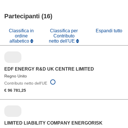
una
in
apre
finestra)
nuova
una
in
finestra)
nuova
Partecipanti (16)
una
finestra)
nuova
finestra)
Classifica in
Classifica per
Espandi tutto
ordine
Contributo
alfabetico
netto dell'UE
EDF ENERGY R&D UK CENTRE LIMITED
Regno Unito
Contributo netto dell'UE
€ 96 781,25
LIMITED LIABILITY COMPANY ENERGORISK