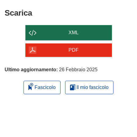
nuova
una
finestra)
nuova
Scarica
Scarica
finestra)
il
contenuto
XML
della
pagina
PDF
Ultimo aggiornamento:
26 Febbraio 2025
Fascicolo
Il mio fascicolo