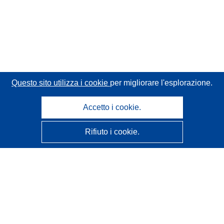
Questo sito utilizza i cookie
per migliorare l'esplorazione.
Accetto i cookie.
Rifiuto i cookie.
CORDIS - Risultati della ricerca dell’UE
Questo sito web è gestito dall'
Ufficio delle pubblicazioni
dell'Unione europea
Accessibilità