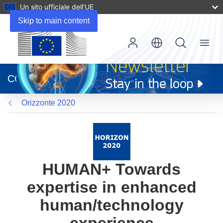
Un sito ufficiale dell’UE
Skip to main content
Menu
(si
apre
CORDIS
in
una
Orizzonte 2020
nuova
finestra)
HUMAN+ Towards
expertise in enhanced
human/technology