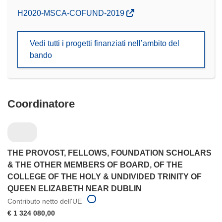
(si
H2020-MSCA-COFUND-2019
apre
in
Vedi tutti i progetti finanziati nell’ambito del
una
bando
nuova
finestra)
Coordinatore
THE PROVOST, FELLOWS, FOUNDATION SCHOLARS
& THE OTHER MEMBERS OF BOARD, OF THE
COLLEGE OF THE HOLY & UNDIVIDED TRINITY OF
QUEEN ELIZABETH NEAR DUBLIN
Contributo netto dell'UE
€ 1 324 080,00