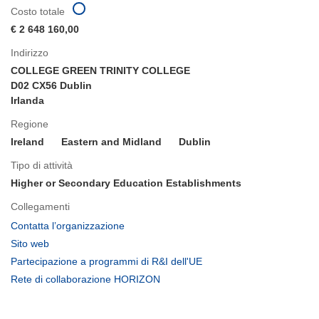
Costo totale
€ 2 648 160,00
Indirizzo
COLLEGE GREEN TRINITY COLLEGE
D02 CX56 Dublin
Irlanda
Regione
Ireland
Eastern and Midland
Dublin
Tipo di attività
Higher or Secondary Education Establishments
Collegamenti
(si
Contatta l’organizzazione
apre
(si
Sito web
in
apre
(si
Partecipazione a programmi di R&I dell'UE
una
in
apre
(si
Rete di collaborazione HORIZON
nuova
una
in
apre
finestra)
nuova
una
in
finestra)