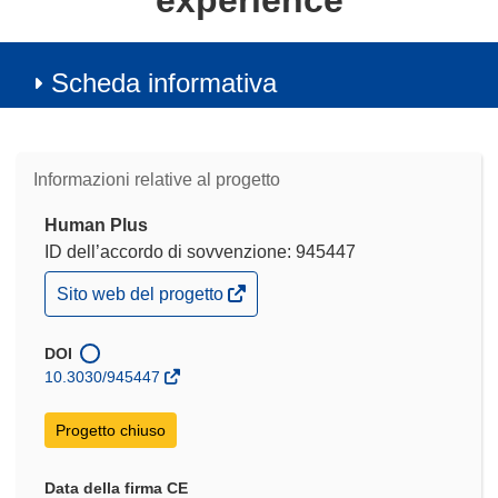
experience
Scheda informativa
Informazioni relative al progetto
Human Plus
ID dell’accordo di sovvenzione: 945447
(si
Sito web del progetto
apre
in
una
DOI
nuova
10.3030/945447
finestra)
Progetto chiuso
Data della firma CE