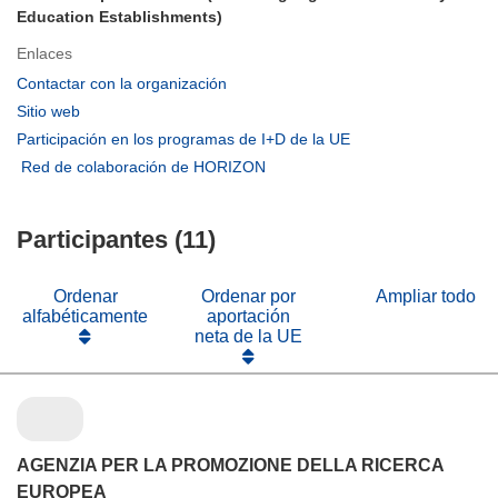
Education Establishments)
Enlaces
(se
Contactar con la organización
abrirá
(se
Sitio web
en
abrirá
(se
Participación en los programas de I+D de la UE
una
en
abrirá
(se
Red de colaboración de HORIZON
nueva
una
en
abrirá
ventana)
nueva
una
en
ventana)
nueva
Participantes (11)
una
ventana)
nueva
ventana)
Ordenar
Ordenar por
Ampliar todo
alfabéticamente
aportación
neta de la UE
AGENZIA PER LA PROMOZIONE DELLA RICERCA
EUROPEA