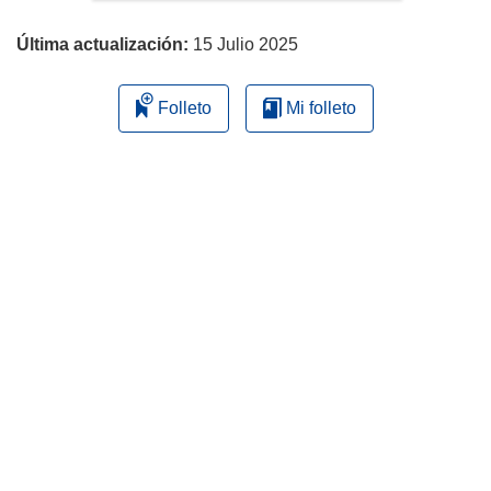
página
Última actualización:
15 Julio 2025
Folleto
Mi folleto