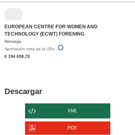
EUROPEAN CENTRE FOR WOMEN AND
TECHNOLOGY (ECWT) FORENING
Noruega
Aportación neta de la UEn
€ 194 658,75
Descargar
Descargar
el
contenido
XML
de
la
PDF