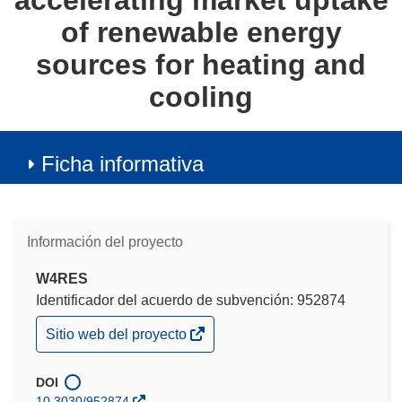
accelerating market uptake
of renewable energy
sources for heating and
cooling
Ficha informativa
Información del proyecto
W4RES
Identificador del acuerdo de subvención: 952874
(se
Sitio web del proyecto
abrirá
en
una
DOI
nueva
10.3030/952874