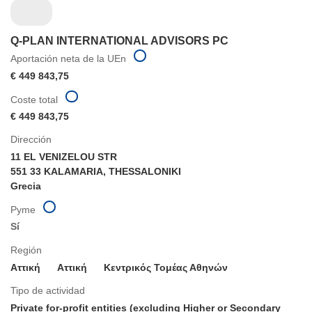
Q-PLAN INTERNATIONAL ADVISORS PC
Aportación neta de la UEn
€ 449 843,75
Coste total
€ 449 843,75
Dirección
11 EL VENIZELOU STR
551 33 KALAMARIA, THESSALONIKI
Grecia
Pyme
Sí
Región
Αττική
Aττική
Κεντρικός Τομέας Αθηνών
Tipo de actividad
Private for-profit entities (excluding Higher or Secondary