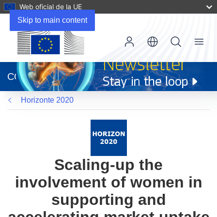
Web oficial de la UE
Skip to main content
Menu
(se
abrirá
CORDIS
en
una
Horizonte 2020
nueva
ventana)
Scaling-up the
involvement of women in
supporting and