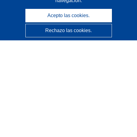
navegación.
Acepto las cookies.
Rechazo las cookies.
CORDIS - Resultados de investigaciones de la UE
La
Oficina de Publicaciones de la Unión Europea
gestiona este sitio web.
Accesibilidad
Clasificación semiautomática de proyectos - Declaración
de explicabilidad
Póngase en contacto
Contacto con Help Desk