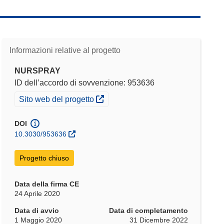
Informazioni relative al progetto
NURSPRAY
ID dell’accordo di sovvenzione: 953636
(si apre in una nuova finestra)
Sito web del progetto
DOI
10.3030/953636
Progetto chiuso
Data della firma CE
24 Aprile 2020
Data di avvio
Data di completamento
1 Maggio 2020
31 Dicembre 2022