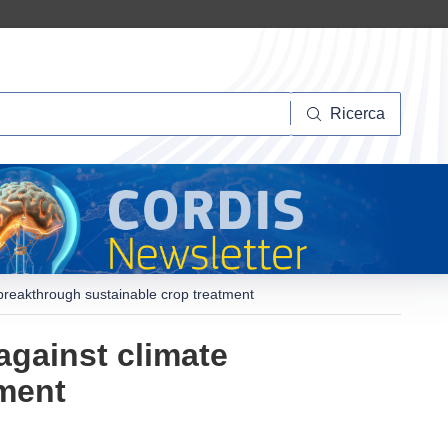
Ricerca
Ricerca
h breakthrough sustainable crop treatment
against climate
tment