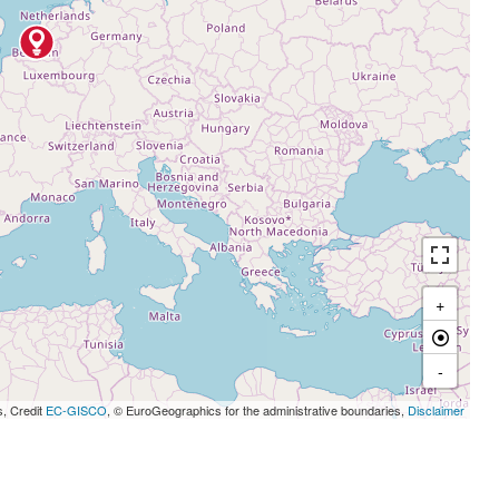
+
-
s, Credit
EC-GISCO
, © EuroGeographics for the administrative boundaries,
Disclaimer