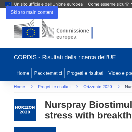
Un sito ufficiale dell’Unione europea
Come esserne sicuri?
Skip to main content
(si apre in una nuova finestra)
CORDIS - Risultati della ricerca dell’UE
Home
Pack tematici
Progetti e risultati
Video e po
Home
Progetti e risultati
Orizzonte 2020
Nur
Nurspray Biostimula
stress with breakt