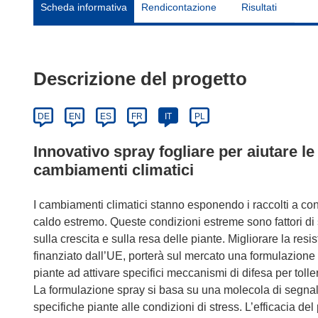
Scheda informativa
Rendicontazione
Risultati
Descrizione del progetto
DE
EN
ES
FR
IT
PL
Innovativo spray fogliare per aiutare le c
cambiamenti climatici
I cambiamenti climatici stanno esponendo i raccolti a con
caldo estremo. Queste condizioni estreme sono fattori di
sulla crescita e sulla resa delle piante. Migliorare la r
finanziato dall’UE, porterà sul mercato una formulazione i
piante ad attivare specifici meccanismi di difesa per toll
La formulazione spray si basa su una molecola di segnal
specifiche piante alle condizioni di stress. L’efficacia de