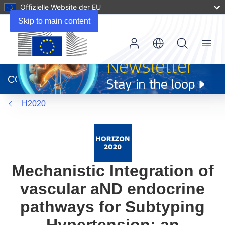
Offizielle Website der EU
Skip to main content
Menu
(öffnet
in
CORDIS
neuem
Fenster)
H2020
Mechanistic Integration of
vascular aND endocrine
pathways for Subtyping