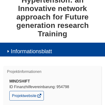
Hypertension: an
Innovative network
approach for Future
generation research
Training
Informationsblatt
Projektinformationen
MINDSHIFT
ID Finanzhilfevereinbarung: 954798
(öffnet
Projektwebsite
in
neuem