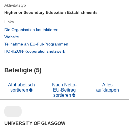
Aktivitätstyp
Higher or Secondary Education Establishments
Links
(öffnet
Die Organisation kontaktieren
in
(öffnet
Website
neuem
in
(öffnet
Teilnahme an EU-FuI-Programmen
Fenster)
neuem
in
(öffnet
HORIZON-Kooperationsnetzwerk
Fenster)
neuem
in
Fenster)
neuem
Beteiligte (5)
Fenster)
Alphabetisch
Nach Netto-
Alles
sortieren
EU-Beitrag
aufklappen
sortieren
UNIVERSITY OF GLASGOW