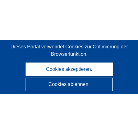
Dieses Portal verwendet Cookies
zur Optimierung der
Browserfunktion.
Cookies akzeptieren.
Cookies ablehnen.
CORDIS - Forschungsergebnisse der EU
Diese Website wird vom
Amt für Veröffentlichungen der
Europäischen Union
verwaltet.
Barrierefreiheit