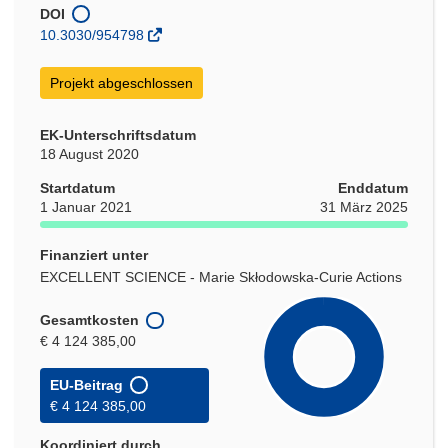
Fenster)
DOI
10.3030/954798
Projekt abgeschlossen
EK-Unterschriftsdatum
18 August 2020
Startdatum
Enddatum
1 Januar 2021
31 März 2025
Finanziert unter
EXCELLENT SCIENCE - Marie Skłodowska-Curie Actions
Gesamtkosten
€ 4 124 385,00
EU-Beitrag
€ 4 124 385,00
Koordiniert durch