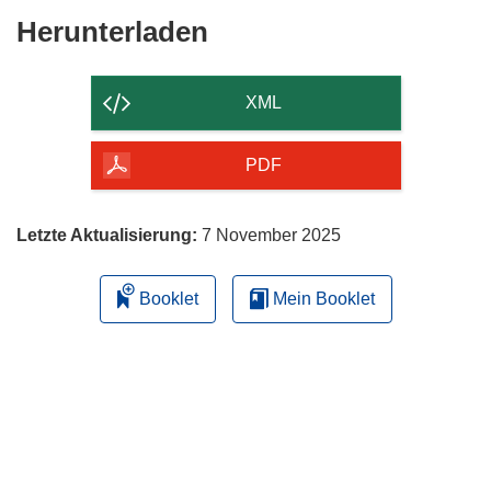
Den
Herunterladen
Inhalt
der
XML
Seite
herunterladen
PDF
Letzte Aktualisierung:
7 November 2025
Booklet
Mein Booklet