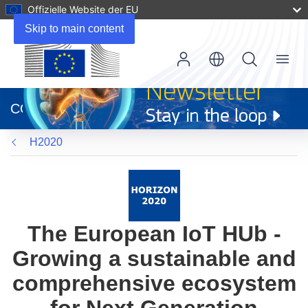
Offizielle Website der EU
Skip to main content
Menu
(öffnet
in
CORDIS
neuem
Fenster)
H2020
The European IoT HUb -
Growing a sustainable and
comprehensive ecosystem