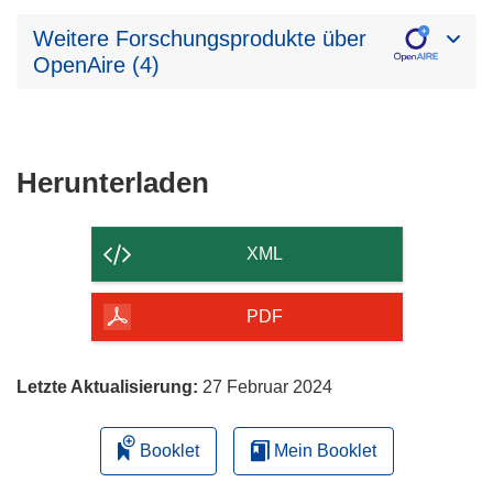
Weitere Forschungsprodukte über
OpenAire (4)
Den
Herunterladen
Inhalt
der
XML
Seite
herunterladen
PDF
Letzte Aktualisierung:
27 Februar 2024
Booklet
Mein Booklet