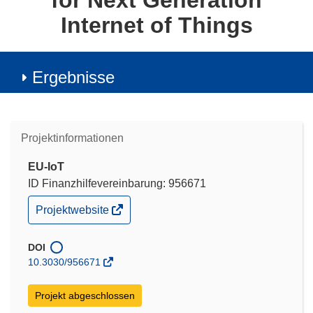
for Next Generation
Internet of Things
Ergebnisse
Projektinformationen
EU-IoT
ID Finanzhilfevereinbarung: 956671
(öffnet
Projektwebsite
in
neuem
Fenster)
DOI
10.3030/956671
Projekt abgeschlossen