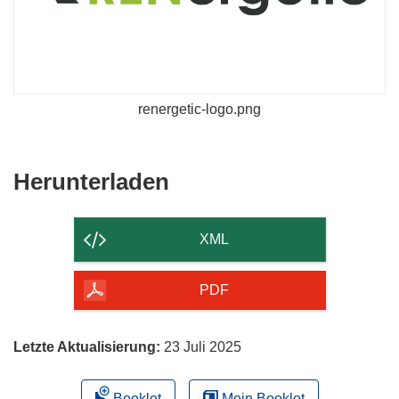
renergetic-logo.png
Den
Herunterladen
Inhalt
der
XML
Seite
herunterladen
PDF
Letzte Aktualisierung:
23 Juli 2025
Booklet
Mein Booklet