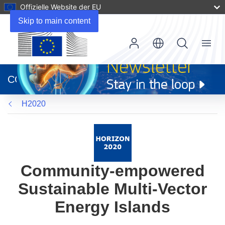
Offizielle Website der EU
Skip to main content
Menu
(öffnet
in
CORDIS
neuem
Fenster)
H2020
Community-empowered
Sustainable Multi-Vector
Energy Islands