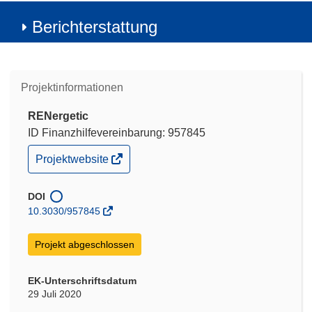
Berichterstattung
Projektinformationen
RENergetic
ID Finanzhilfevereinbarung: 957845
(öffnet
Projektwebsite
in
neuem
Fenster)
DOI
10.3030/957845
Projekt abgeschlossen
EK-Unterschriftsdatum
29 Juli 2020