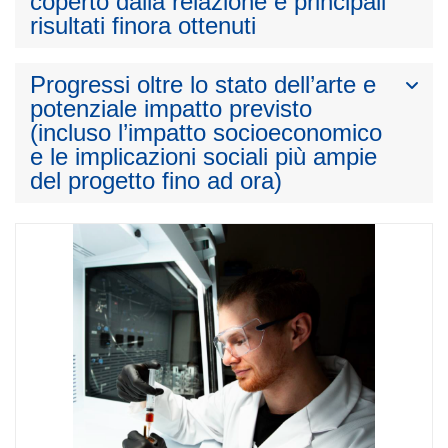
coperto dalla relazione e principali
risultati finora ottenuti
Progressi oltre lo stato dell’arte e
potenziale impatto previsto
(incluso l’impatto socioeconomico
e le implicazioni sociali più ampie
del progetto fino ad ora)