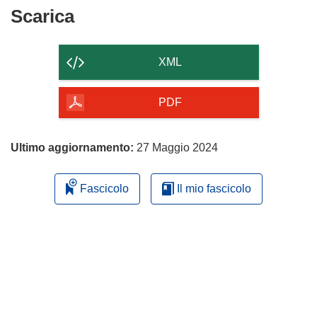
Scarica
Scarica
il
contenuto
XML
della
pagina
PDF
Ultimo aggiornamento:
27 Maggio 2024
Fascicolo
Il mio fascicolo