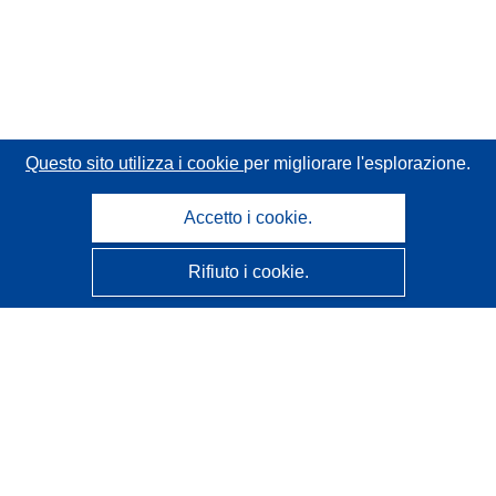
Questo sito utilizza i cookie
per migliorare l'esplorazione.
Accetto i cookie.
Rifiuto i cookie.
CORDIS - Risultati della ricerca dell’UE
Questo sito web è gestito dall'
Ufficio delle pubblicazioni
dell'Unione europea
Accessibilità
Classificazione semi-automatica dei progetti - Informativa