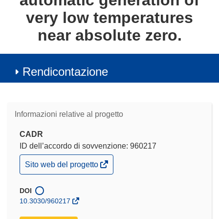
automatic generation of
very low temperatures
near absolute zero.
Rendicontazione
Informazioni relative al progetto
CADR
ID dell’accordo di sovvenzione: 960217
(si
Sito web del progetto
apre
in
una
DOI
nuova
10.3030/960217
finestra)