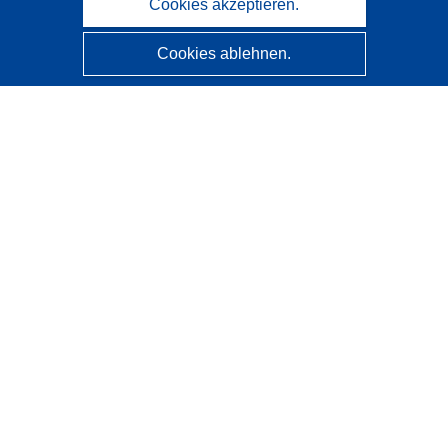
Cookies akzeptieren.
Cookies ablehnen.
CORDIS - Forschungsergebnisse der EU
Diese Website wird vom
Amt für Veröffentlichungen der
Europäischen Union
verwaltet.
Barrierefreiheit
Halbautomatische Projektklassifizierung - Hinweis zur
Erklärbarkeit
Kontakt
Wenden Sie sich an das Help Desk
Häufig gestellte Fragen
(mit Antworten)