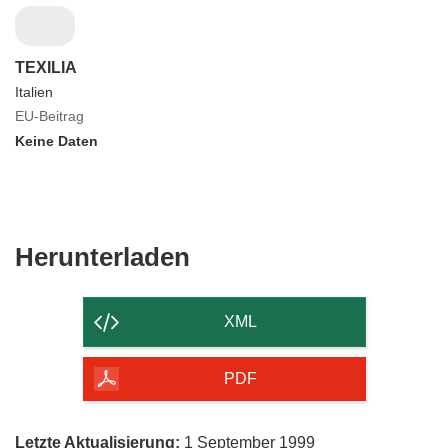
TEXILIA
Italien
EU-Beitrag
Keine Daten
Den
Herunterladen
Inhalt
der
XML
Seite
herunterladen
PDF
Letzte Aktualisierung:
1 September 1999