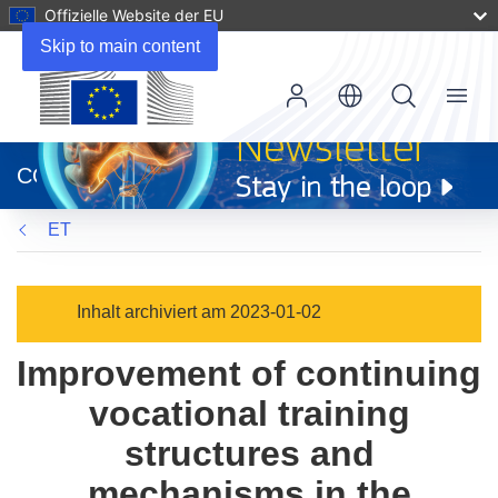
Offizielle Website der EU
Skip to main content
Menu
(öffnet
in
CORDIS
neuem
Fenster)
ET
Inhalt archiviert am 2023-01-02
Improvement of continuing
vocational training
structures and
mechanisms in the