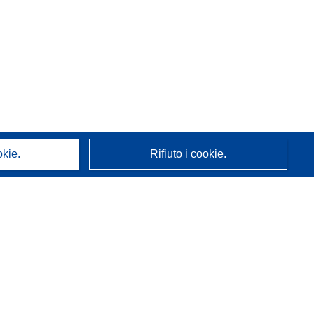
okie.
Rifiuto i cookie.
A proposito di noi
Chi siamo
Servizi CORDIS