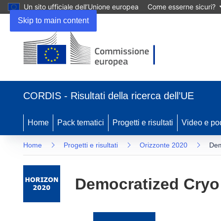
Un sito ufficiale dell’Unione europea
Come esserne sicuri?
Skip to main content
(si
apre
CORDIS - Risultati della ricerca dell’UE
in
una
nuova
Home
Pack tematici
Progetti e risultati
Video e po
finestra)
Home
Progetti e risultati
Orizzonte 2020
Dem
Democratized Cryo