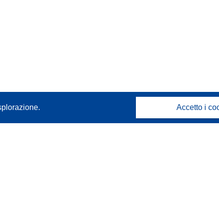
splorazione.
Accetto i co
Contattaci
Contatta il nostro Help Desk
FAQ: domande frequenti
(e relative risposte)