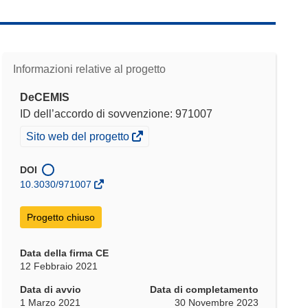
Informazioni relative al progetto
DeCEMIS
ID dell’accordo di sovvenzione: 971007
(si
Sito web del progetto
apre
in
DOI
una
10.3030/971007
nuova
finestra)
Progetto chiuso
Data della firma CE
12 Febbraio 2021
Data di avvio
Data di completamento
1 Marzo 2021
30 Novembre 2023