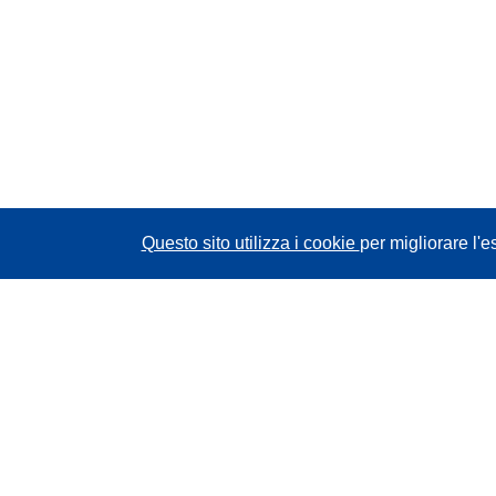
Questo sito utilizza i cookie
per migliorare l'e
CORDIS - Risultati della ricerca dell’UE
Questo sito web è gestito dall'
Ufficio delle
pubblicazioni dell'Unione europea