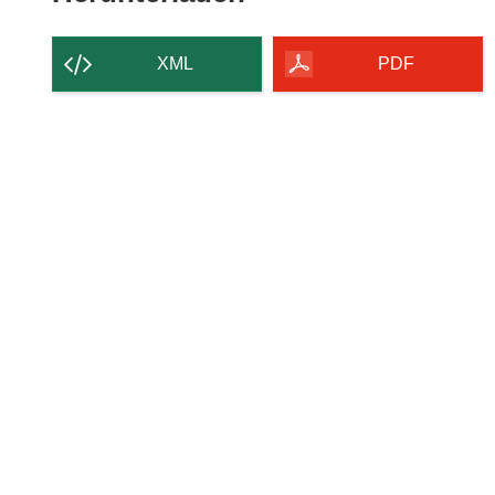
Inhalt
der
XML
PDF
Seite
herunterladen