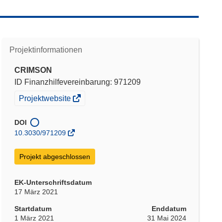
Projektinformationen
CRIMSON
ID Finanzhilfevereinbarung: 971209
(öffnet
Projektwebsite
in
neuem
DOI
Fenster)
10.3030/971209
Projekt abgeschlossen
EK-Unterschriftsdatum
17 März 2021
Startdatum
Enddatum
1 März 2021
31 Mai 2024