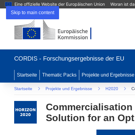
Eine offizielle Website der Europäischen Union
Woran ist d
Skip to main content
(öffnet
in
CORDIS - Forschungsergebnisse der EU
neuem
Fenster)
Startseite
Thematic Packs
Projekte und Ergebnisse
Startseite
Projekte und Ergebnisse
H2020
C
Commercialisation 
Solution for an Op