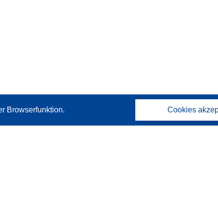
er Browserfunktion.
Cookies akzep
Kontakt
Wenden Sie sich an das Help Desk
Häufig gestellte Fragen
(mit Antworten)