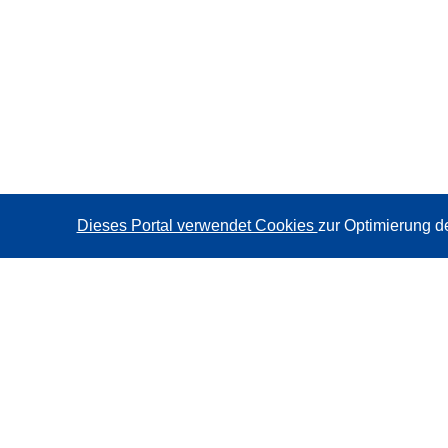
Dieses Portal verwendet Cookies
zur Optimierung d
CORDIS - Forschungsergebnisse der EU
Diese Website wird vom
Amt für Veröffentlichungen der
Europäischen Union
verwaltet.