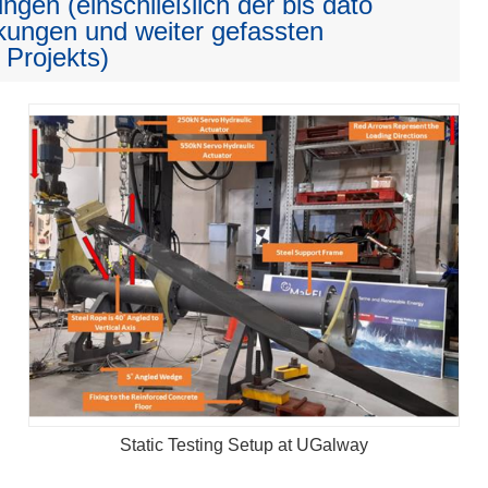
ngen (einschließlich der bis dato
kungen und weiter gefassten
 Projekts)
Static Testing Setup at UGalway