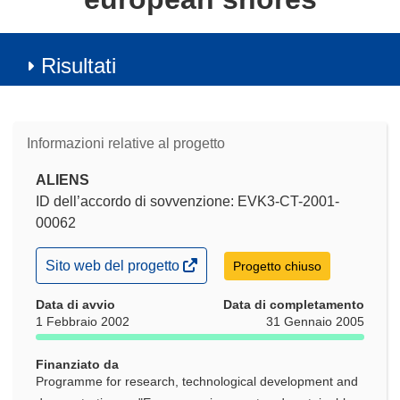
Risultati
Informazioni relative al progetto
ALIENS
ID dell’accordo di sovvenzione: EVK3-CT-2001-
00062
(si
Sito web del progetto
Progetto chiuso
apre
in
Data di avvio
Data di completamento
una
1 Febbraio 2002
31 Gennaio 2005
nuova
finestra)
Finanziato da
Programme for research, technological development and