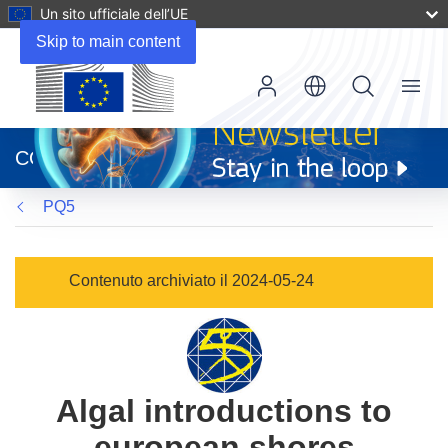
Un sito ufficiale dell’UE
Skip to main content
Menu
(si
apre
CORDIS
in
una
PQ5
nuova
finestra)
Contenuto archiviato il 2024-05-24
Algal introductions to
european shores