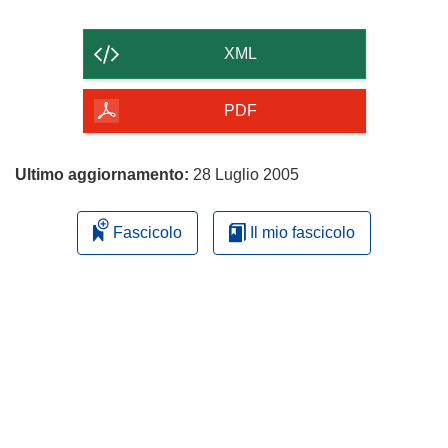
il
contenuto
XML
della
pagina
PDF
Ultimo aggiornamento:
28 Luglio 2005
Fascicolo
Il mio fascicolo