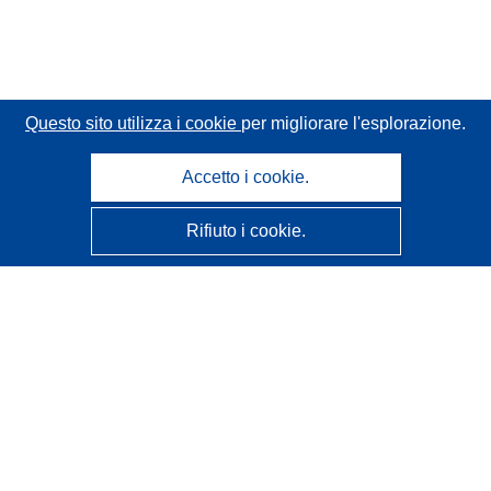
Questo sito utilizza i cookie
per migliorare l'esplorazione.
Accetto i cookie.
Rifiuto i cookie.
CORDIS - Risultati della ricerca dell’UE
Questo sito web è gestito dall'
Ufficio delle pubblicazioni
dell'Unione europea
Accessibilità
Classificazione semi-automatica dei progetti - Informativa
sulla spiegabilità