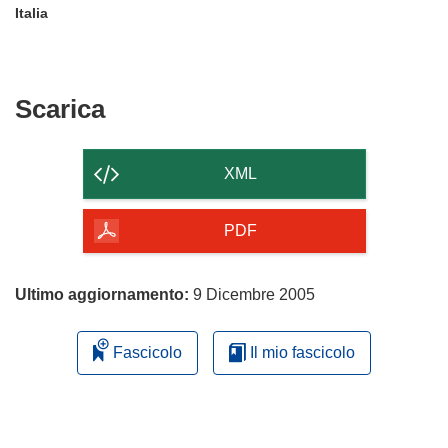
Italia
Scarica
Scarica
il
contenuto
XML
della
pagina
PDF
Ultimo aggiornamento:
9 Dicembre 2005
Fascicolo
Il mio fascicolo