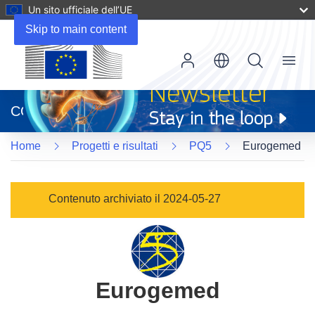
Un sito ufficiale dell’UE
Skip to main content
Menu
(si
apre
CORDIS
in
una
Home
Progetti e risultati
PQ5
Eurogemed
nuova
finestra)
Contenuto archiviato il 2024-05-27
Eurogemed