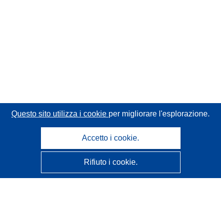
Questo sito utilizza i cookie
per migliorare l'esplorazione.
Accetto i cookie.
Rifiuto i cookie.
CORDIS - Risultati della ricerca dell’UE
Questo sito web è gestito dall'
Ufficio delle pubblicazioni
dell'Unione europea