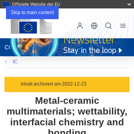
Offizielle Website der EU
Skip to main content
Menu
(öffnet
in
CORDIS
neuem
Fenster)
IC
Inhalt archiviert am 2022-12-23
Metal-ceramic
multimaterials; wettability,
interfacial chemistry and
bonding