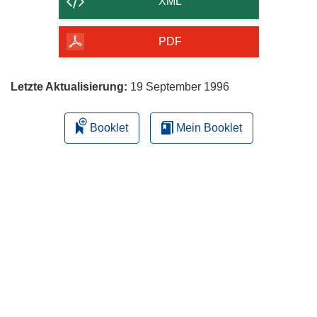
XML
Seite
herunterladen
PDF
Letzte Aktualisierung:
19 September 1996
Booklet
Mein Booklet