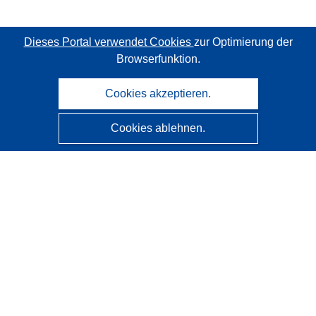
Dieses Portal verwendet Cookies
zur Optimierung der
Browserfunktion.
Cookies akzeptieren.
Cookies ablehnen.
CORDIS - Forschungsergebnisse der EU
Diese Website wird vom
Amt für Veröffentlichungen der
Europäischen Union
verwaltet.
Barrierefreiheit
Halbautomatische Projektklassifizierung - Hinweis zur
Erklärbarkeit