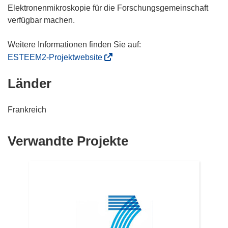
Elektronenmikroskopie für die Forschungsgemeinschaft
verfügbar machen.
(
ESTEEM2-Projektwebsite
ö
Länder
f
f
n
Frankreich
e
t
Verwandte Projekte
i
n
n
e
u
e
m
F