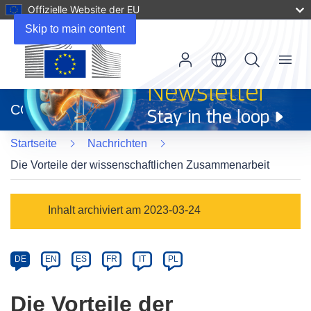
Offizielle Website der EU
Skip to main content
Menu
(öffnet
in
CORDIS
neuem
Fenster)
Startseite
Nachrichten
Die Vorteile der wissenschaftlichen Zusammenarbeit
Article
Inhalt archiviert am 2023-03-24
Category
Article
DE
EN
ES
FR
IT
PL
available
in
Die Vorteile der
the