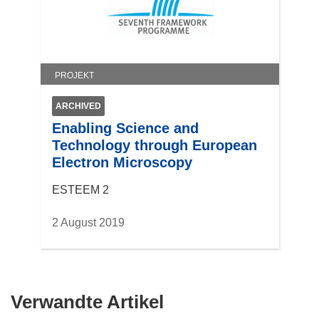
e
n
s
t
PROJEKT
e
r
ARCHIVED
)
Enabling Science and
Technology through European
Electron Microscopy
ESTEEM 2
2 August 2019
Verwandte Artikel