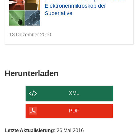
Elektronenmikroskop der
Superlative
13 Dezember 2010
Den
Herunterladen
Inhalt
der
XML
Seite
herunterladen
PDF
Letzte Aktualisierung:
26 Mai 2016