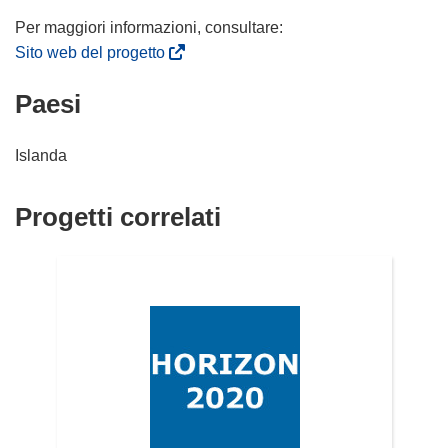
(
Sito web del progetto
s
Paesi
i
a
p
Islanda
r
e
Progetti correlati
i
n
u
n
a
n
u
o
v
a