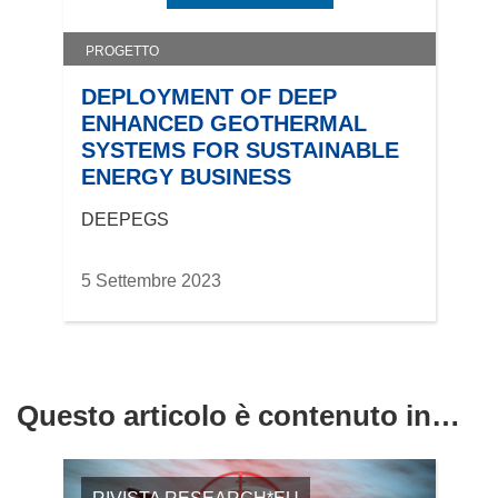
f
i
PROGETTO
n
e
DEPLOYMENT OF DEEP
s
ENHANCED GEOTHERMAL
t
SYSTEMS FOR SUSTAINABLE
r
ENERGY BUSINESS
a
DEEPEGS
)
5 Settembre 2023
Questo articolo è contenuto in…