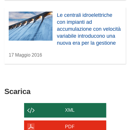
Le centrali idroelettriche
con impianti ad
accumulazione con velocità
variabile introducono una
nuova era per la gestione
intelligente dell’energia
17 Maggio 2016
Scarica
Scarica
il
contenuto
XML
della
pagina
PDF