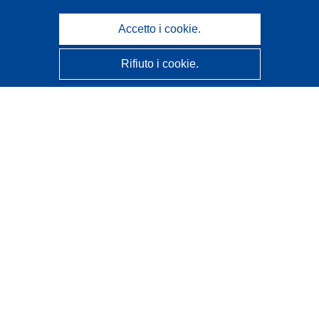
Accetto i cookie.
Rifiuto i cookie.
CORDIS - Risultati della ricerca dell’UE
Questo sito web è gestito dall'
Ufficio delle pubblicazioni
dell'Unione europea
Accessibilità
Classificazione semi-automatica dei progetti - Informativa
sulla spiegabilità
Contattaci
Contatta il nostro Help Desk