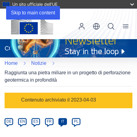
Un sito ufficiale dell’UE
Skip to main content
Menu
(si
apre
CORDIS
in
una
Home
Notizie
nuova
finestra)
Raggiunta una pietra miliare in un progetto di perforazione
geotermica in profondità
Article
Contenuto archiviato il 2023-04-03
Category
Article
DE
EN
ES
FR
IT
PL
available
in