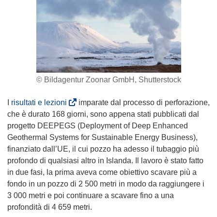
© Bildagentur Zoonar GmbH, Shutterstock
(
I
risultati e lezioni
imparate dal processo di perforazione,
s
che è durato 168 giorni, sono appena stati pubblicati dal
i
progetto DEEPEGS (Deployment of Deep Enhanced
a
Geothermal Systems for Sustainable Energy Business),
p
finanziato dall’UE, il cui pozzo ha adesso il tubaggio più
r
profondo di qualsiasi altro in Islanda. Il lavoro è stato fatto
e
in due fasi, la prima aveva come obiettivo scavare più a
i
fondo in un pozzo di 2 500 metri in modo da raggiungere i
n
3 000 metri e poi continuare a scavare fino a una
u
profondità di 4 659 metri.