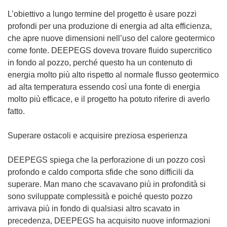
n
a
L’obiettivo a lungo termine del progetto è usare pozzi
n
profondi per una produzione di energia ad alta efficienza,
u
che apre nuove dimensioni nell’uso del calore geotermico
o
come fonte. DEEPEGS doveva trovare fluido supercritico
v
in fondo al pozzo, perché questo ha un contenuto di
a
energia molto più alto rispetto al normale flusso geotermico
f
ad alta temperatura essendo così una fonte di energia
i
molto più efficace, e il progetto ha potuto riferire di averlo
n
fatto.
e
s
Superare ostacoli e acquisire preziosa esperienza
t
r
DEEPEGS spiega che la perforazione di un pozzo così
a
profondo e caldo comporta sfide che sono difficili da
)
superare. Man mano che scavavano più in profondità si
sono sviluppate complessità e poiché questo pozzo
arrivava più in fondo di qualsiasi altro scavato in
precedenza, DEEPEGS ha acquisito nuove informazioni