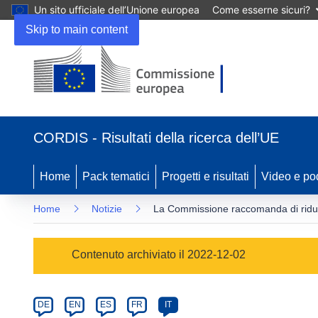
Un sito ufficiale dell’Unione europea
Come esserne sicuri?
Skip to main content
(si
apre
CORDIS - Risultati della ricerca dell’UE
in
una
nuova
Home
Pack tematici
Progetti e risultati
Video e po
finestra)
Home
Notizie
La Commissione raccomanda di ridurr
Article
Contenuto archiviato il 2022-12-02
Category
Article
DE
EN
ES
FR
IT