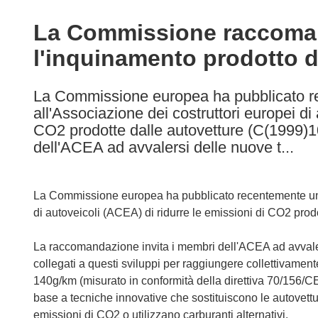
available
in
La Commissione raccoman
the
l'inquinamento prodotto d
following
languages:
La Commissione europea ha pubblicato 
all'Associazione dei costruttori europei di
CO2 prodotte dalle autovetture (C(1999)1
dell'ACEA ad avvalersi delle nuove t...
La Commissione europea ha pubblicato recentemente una
di autoveicoli (ACEA) di ridurre le emissioni di CO2 prod
La raccomandazione invita i membri dell'ACEA ad avvale
collegati a questi sviluppi per raggiungere collettivament
140g/km (misurato in conformità della direttiva 70/156/CE
base a tecniche innovative che sostituiscono le autovett
emissioni di CO2 o utilizzano carburanti alternativi.