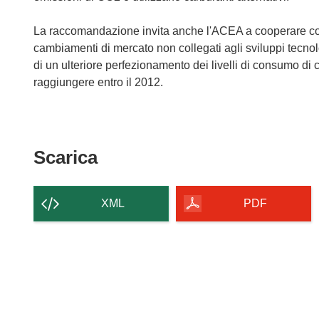
La raccomandazione invita anche l'ACEA a cooperare con 
cambiamenti di mercato non collegati agli sviluppi tecnolo
di un ulteriore perfezionamento dei livelli di consumo di 
raggiungere entro il 2012.
Scarica
Scarica
il
contenuto
XML
PDF
della
pagina