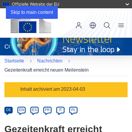
Offizielle Website der EU
Skip to main content
Menu
(öffnet
in
CORDIS
neuem
Fenster)
Startseite
Nachrichten
Gezeitenkraft erreicht neuen Meilenstein
Article
Inhalt archiviert am 2023-04-03
Category
Article
DE
EN
ES
FR
IT
PL
available
in
Gezeitenkraft erreicht
the