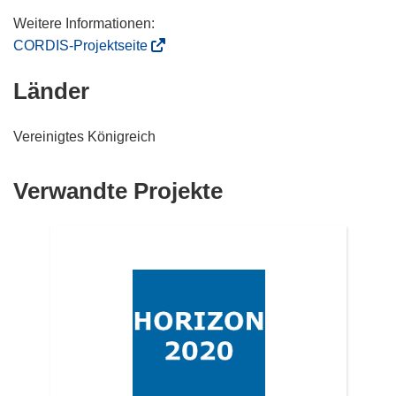
(
CORDIS-Projektseite
ö
Länder
f
f
n
Vereinigtes Königreich
e
t
Verwandte Projekte
i
n
n
e
u
e
m
F
e
n