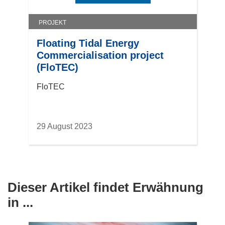
s
t
PROJEKT
e
r
Floating Tidal Energy
)
Commercialisation project
(FloTEC)
FloTEC
29 August 2023
Dieser Artikel findet Erwähnung
in ...