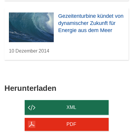
Gezeitenturbine kündet von
dynamischer Zukunft für
Energie aus dem Meer
10 Dezember 2014
Den
Herunterladen
Inhalt
der
XML
Seite
herunterladen
PDF