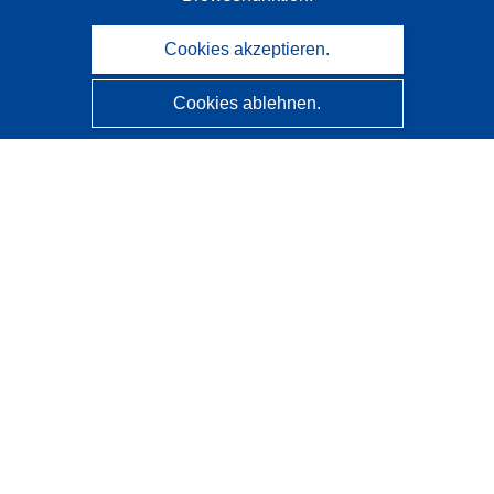
Cookies akzeptieren.
Cookies ablehnen.
CORDIS - Forschungsergebnisse der EU
Diese Website wird vom
Amt für Veröffentlichungen der
Europäischen Union
verwaltet.
Barrierefreiheit
Halbautomatische Projektklassifizierung - Hinweis zur
Erklärbarkeit
Kontakt
Wenden Sie sich an das Help Desk