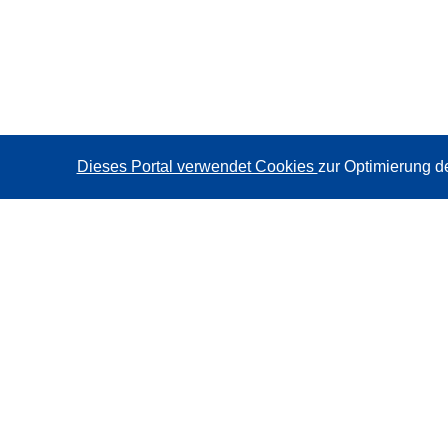
Dieses Portal verwendet Cookies
zur Optimierung d
CORDIS - Forschungsergebnisse der EU
Diese Website wird vom
Amt für Veröffentlichungen der
Europäischen Union
verwaltet.
Barrierefreiheit