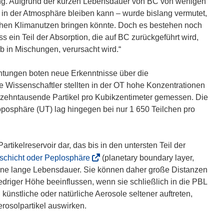
mung. Aufgrund der kurzen Lebensdauer von BC von wenigen
in der Atmosphäre bleiben kann – wurde bislang vermutet,
hen Klimanutzen bringen könnte. Doch es bestehen noch
s ein Teil der Absorption, die auf BC zurückgeführt wird,
b in Mischungen, verursacht wird.“
ungen boten neue Erkenntnisse über die
 Wissenschaftler stellten in der OT hohe Konzentrationen
 zehntausende Partikel pro Kubikzentimeter gemessen. Die
roposphäre (UT) lag hingegen bei nur 1 650 Teilchen pro
rtikelreservoir dar, das bis in den untersten Teil der
(
schicht oder Peplosphäre
(planetary boundary layer,
ö
eine lange Lebensdauer. Sie können daher große Distanzen
f
riger Höhe beeinflussen, wenn sie schließlich in die PBL
f
ünstliche oder natürliche Aerosole seltener auftreten,
n
erosolpartikel auswirken.
e