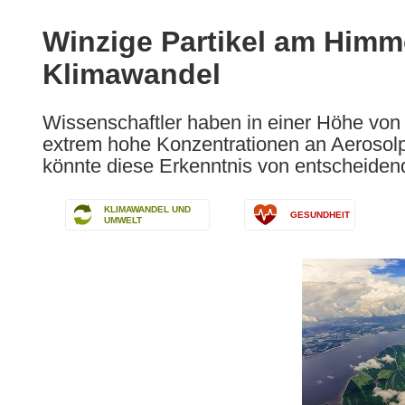
available
in
Winzige Partikel am Himme
the
Klimawandel
following
languages:
Wissenschaftler haben in einer Höhe v
extrem hohe Konzentrationen an Aerosolp
könnte diese Erkenntnis von entscheiden
KLIMAWANDEL UND
GESUNDHEIT
UMWELT