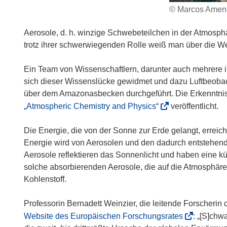
© Marcos Amend
Aerosole, d. h. winzige Schwebeteilchen in der Atmosph
trotz ihrer schwerwiegenden Rolle weiß man über die 
Ein Team von Wissenschaftlern, darunter auch mehrere 
sich dieser Wissenslücke gewidmet und dazu Luftbeoba
über dem Amazonasbecken durchgeführt. Die Erkenntnisse
(
„Atmospheric Chemistry and Physics“
veröffentlicht.
ö
f
Die Energie, die von der Sonne zur Erde gelangt, erreich
f
Energie wird von Aerosolen und den dadurch entstehenden
n
Aerosole reflektieren das Sonnenlicht und haben eine k
e
solche absorbierenden Aerosole, die auf die Atmosphäre
t
Kohlenstoff.
i
n
Professorin Bernadett Weinzier, die leitende Forscherin d
n
(
Website des Europäischen Forschungsrates
: „[S]chw
e