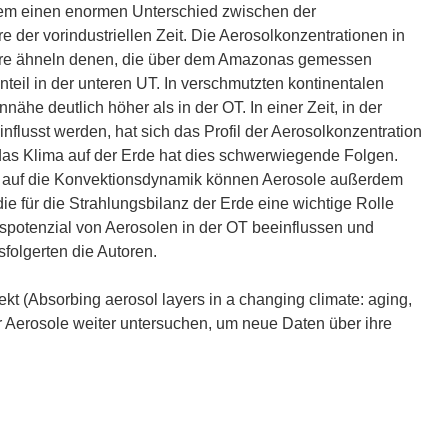
t
em einen enormen Unterschied zwischen der
i
der vorindustriellen Zeit. Die Aerosolkonzentrationen in
n
phäre ähneln denen, die über dem Amazonas gemessen
n
nteil in der unteren UT. In verschmutzten kontinentalen
e
ähe deutlich höher als in der OT. In einer Zeit, in der
u
usst werden, hat sich das Profil der Aerosolkonzentration
e
r das Klima auf der Erde hat dies schwerwiegende Folgen.
m
ng auf die Konvektionsdynamik können Aerosole außerdem
F
die für die Strahlungsbilanz der Erde eine wichtige Rolle
e
spotenzial von Aerosolen in der OT beeinflussen und
n
folgerten die Autoren.
s
t
kt (Absorbing aerosol layers in a changing climate: aging,
e
r Aerosole weiter untersuchen, um neue Daten über ihre
r
)