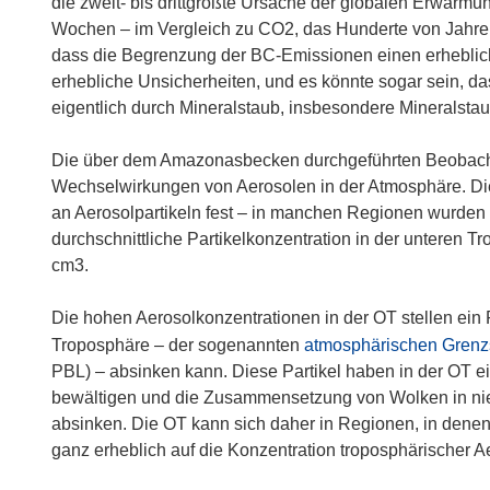
ö
die zweit- bis drittgrößte Ursache der globalen Erwär
u
f
Wochen – im Vergleich zu CO2, das Hunderte von Jahre 
e
f
dass die Begrenzung der BC-Emissionen einen erheblic
m
n
erhebliche Unsicherheiten, und es könnte sogar sein, das
F
e
eigentlich durch Mineralstaub, insbesondere Mineralstau
e
t
n
i
Die über dem Amazonasbecken durchgeführten Beobacht
s
n
Wechselwirkungen von Aerosolen in der Atmosphäre. Die
t
n
an Aerosolpartikeln fest – in manchen Regionen wurden
e
e
durchschnittliche Partikelkonzentration in der unteren T
r
u
cm3.
)
e
m
Die hohen Aerosolkonzentrationen in der OT stellen ein Pa
F
Troposphäre – der sogenannten
atmosphärischen Grenz
e
PBL) – absinken kann. Diese Partikel haben in der OT 
n
bewältigen und die Zusammensetzung von Wolken in nied
s
absinken. Die OT kann sich daher in Regionen, in denen k
t
ganz erheblich auf die Konzentration troposphärischer A
e