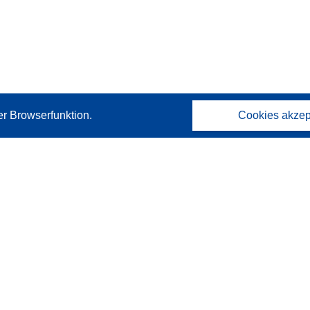
er Browserfunktion.
Cookies akzep
Kontakt
Wenden Sie sich an das Help Desk
Häufig gestellte Fragen
(mit Antworten)
Folgen Sie uns