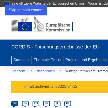
Eine offizielle Website der Europäischen Union
Woran ist d
Skip to main content
(öffnet
in
CORDIS - Forschungsergebnisse der EU
neuem
Fenster)
Startseite
Thematic Packs
Projekte und Ergebnisse
Startseite
Nachrichten
Winzige Partikel am Himmel
Article
Inhalt archiviert am 2023-04-12
Category
Article
DE
EN
ES
FR
IT
PL