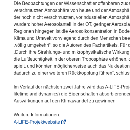
r
Die Beobachtungen der Wissenschaftler offenbaren zud
)
verschmutzten Atmosphäre von heute und der Atmosphäre 
der noch nicht verschmutzten, vorindustriellen Atmos
wurden: hoher Aerosolanteil in der OT, geringer Aerosola
Regionen hingegen ist die Aerosolkonzentration in Bodenn
Klima und Umwelt vorwiegend durch den Menschen beeinfl
„völlig umgekehrt“, so die Autoren des Fachartikels. Fü
„Durch ihre Strahlungs- und mikrophysikalische Wirku
die Luftfeuchtigkeit in der oberen Troposphäre erhöhen, 
spielt, und könnten möglicherweise auch das Nukleation
dadurch zu einer weiteren Rückkopplung führen“, schluss
Im Verlauf der nächsten zwei Jahre wird das A-LIFE-Proje
lifetime and dynamics) die Eigenschaften absorbierende
Auswirkungen auf den Klimawandel zu gewinnen.
(
A-LIFE-Projektwebsite
ö