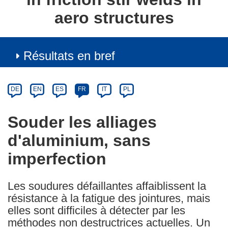
aero structures
Résultats en bref
Article
Category
Article
DE
EN
ES
FR
IT
PL
available
in
Souder les alliages
the
d'aluminium, sans
following
languages:
imperfection
Les soudures défaillantes affaiblissent la
résistance à la fatigue des jointures, mais
elles sont difficiles à détecter par les
méthodes non destructrices actuelles. Un