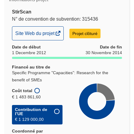
StirScan
N° de convention de subvention: 315436
(s’ouvre
Site Web du projet
Projet clôturé
dans
Date de début
une
Date de fin
1 Decembre 2012
30 Novembre 2014
nouvelle
fenêtre)
Financé au titre de
Specific Programme "Capacities": Research for the
benefit of SMEs
Coût total
€ 1 483 861,60
Contribution de
l’UE
€ 1 129 000,00
Coordonné par