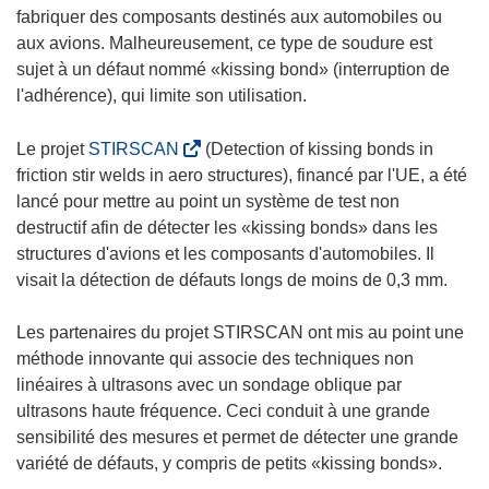
fabriquer des composants destinés aux automobiles ou
aux avions. Malheureusement, ce type de soudure est
sujet à un défaut nommé «kissing bond» (interruption de
l'adhérence), qui limite son utilisation.
(
Le projet
STIRSCAN
(Detection of kissing bonds in
s
friction stir welds in aero structures), financé par l'UE, a été
’
lancé pour mettre au point un système de test non
o
destructif afin de détecter les «kissing bonds» dans les
u
structures d'avions et les composants d'automobiles. Il
v
visait la détection de défauts longs de moins de 0,3 mm.
r
e
Les partenaires du projet STIRSCAN ont mis au point une
d
méthode innovante qui associe des techniques non
a
linéaires à ultrasons avec un sondage oblique par
n
ultrasons haute fréquence. Ceci conduit à une grande
s
sensibilité des mesures et permet de détecter une grande
u
variété de défauts, y compris de petits «kissing bonds».
n