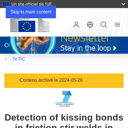
Un site officiel de l’UE
Skip to main content
Menu
(s’ouvre
dans
CORDIS
une
nouvelle
7e PC
fenêtre)
Contenu archivé le 2024-05-28
Detection of kissing bonds
in friction stir welds in