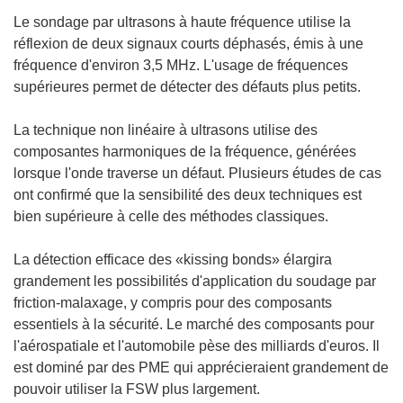
e
Le sondage par ultrasons à haute fréquence utilise la
n
réflexion de deux signaux courts déphasés, émis à une
o
fréquence d'environ 3,5 MHz. L'usage de fréquences
u
supérieures permet de détecter des défauts plus petits.
v
e
La technique non linéaire à ultrasons utilise des
l
composantes harmoniques de la fréquence, générées
l
lorsque l'onde traverse un défaut. Plusieurs études de cas
e
ont confirmé que la sensibilité des deux techniques est
f
bien supérieure à celle des méthodes classiques.
e
n
La détection efficace des «kissing bonds» élargira
ê
grandement les possibilités d'application du soudage par
t
friction-malaxage, y compris pour des composants
r
essentiels à la sécurité. Le marché des composants pour
e
l'aérospatiale et l'automobile pèse des milliards d'euros. Il
)
est dominé par des PME qui apprécieraient grandement de
pouvoir utiliser la FSW plus largement.