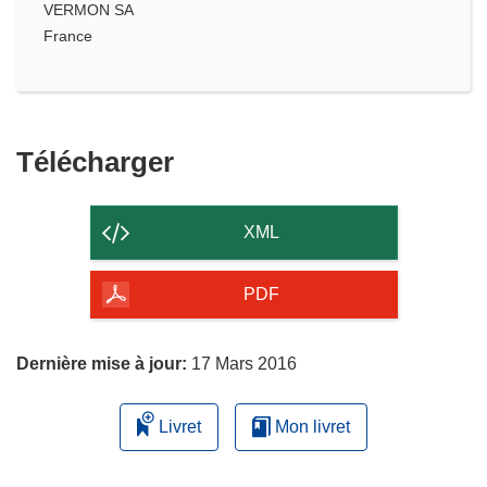
VERMON SA
France
Télécharger
Télécharger
le
contenu
XML
de
la
PDF
page
Dernière mise à jour:
17 Mars 2016
Livret
Mon livret